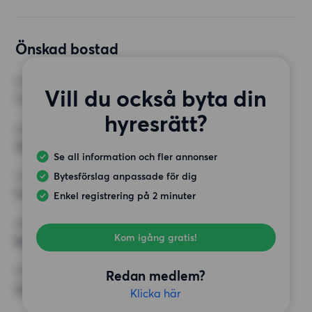
Önskad bostad
RUM
Vill du också byta din
1 rum
hyresrätt?
MINST ANTAL KVADRATMETER
30 kvm
Se all information och fler annonser
Bytesförslag anpassade för dig
HÖGSTA HYRA
9 000 kr
Enkel registrering på 2 minuter
KRAV
Kom igång gratis!
Balkong,
ÖVRIGA PREFERENSER
Redan medlem?
Inga speciella preferenser
Klicka här