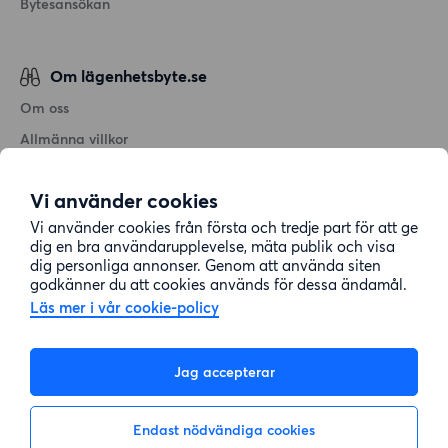
Bytesansökan
Om lägenhetsbyte.se
Om oss
Allmänna villkor
Personuppgiftshantering
Vi använder cookies
Cookiepolicy
Vi använder cookies från första och tredje part för att ge
Sitemap
dig en bra användarupplevelse, mäta publik och visa
dig personliga annonser. Genom att använda siten
godkänner du att cookies används för dessa ändamål.
Kundtjänst
Läs mer i vår cookie-policy
Hjälp
Jag accepterar
08-22 00 90
Endast nödvändiga cookies
E-post:
info@lagenhetsbyte.se