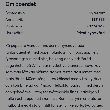
Om boendet
Bostadstyp
Hyresrätt
Annons-ID
1421355
Publicerad
2022-01-12
Hyresvärd
Privat hyresvärd
På populära Gärdet finns denna nyrenoverade
funkislägenhet med öppen planlösning, högst upp i ett
fyravåningshus med hiss, balkong och vindsförråd.
Lägenheten på 27 kvm är mycket välplanerad. Sovalkov
som man lätt kan skärma av mot resten av rummet, med
plats för en 140cm säng. Liten köksdel med vitro, kyl/frys
och kombinerad ugn/micro. Helkaklat badrum med dusch
och golvvärme. Uttag för tvättmaskin finns. Kakelgolv i
hallen och träparkett i rummet. Rummet rymmer plats för
matbord med 4 stolar intill fönster, vinkelsoffa, två byråer.