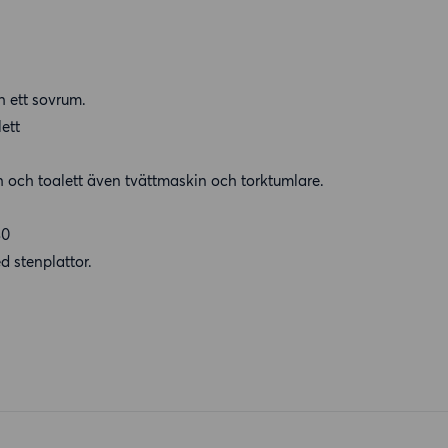
 ett sovrum.
ett
och toalett även tvättmaskin och torktumlare.
30
d stenplattor.