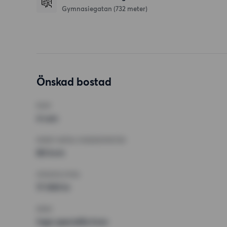
Gymnasiegatan
(732 meter)
Önskad bostad
RUM
4 rum
MINST ANTAL KVADRATMETER
80 kvm
HÖGSTA HYRA
17 000 kr
KRAV
Inga speciella krav