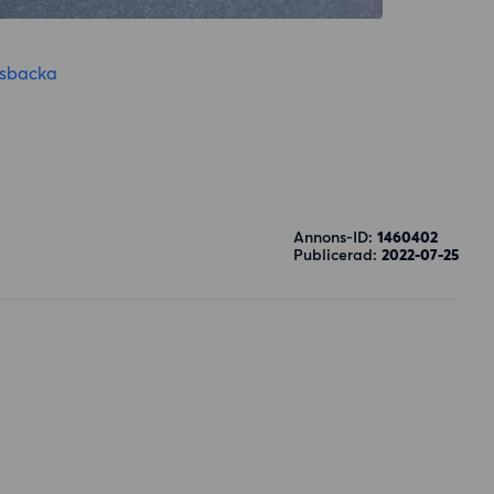
sbacka
Annons-ID:
1460402
Publicerad:
2022-07-25