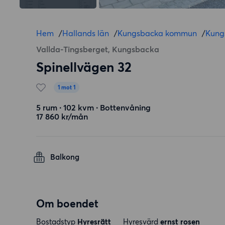
Hem
/
Hallands län
/
Kungsbacka kommun
/
Kung
Vallda-Tingsberget, Kungsbacka
Spinellvägen 32
1 mot 1
5 rum ∙ 102 kvm ∙ Bottenvåning
17 860 kr/mån
Balkong
Om boendet
Bostadstyp
Hyresrätt
Hyresvärd
ernst rosen