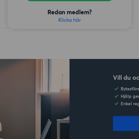
Redan medlem?
Klicka här
Vill du o
Bytesför
Hjälp ge
Enkel re