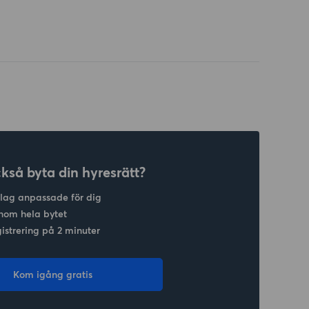
ckså byta din hyresrätt?
slag anpassade för dig
nom hela bytet
gistrering på 2 minuter
Kom igång gratis