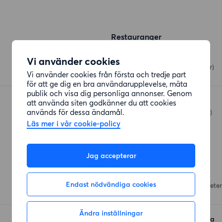
Restauranger
Oso pizzeria
Vi använder cookies
Gnejsvägen 75
(159 meter)
Vi använder cookies från första och tredje part
för att ge dig en bra användarupplevelse, mäta
publik och visa dig personliga annonser. Genom
Laxbutiken
att använda siten godkänner du att cookies
används för dessa ändamål.
Onsalavägen
(585 meter)
Läs mer i vår cookie-policy
Affärer
Jag accepterar
Coop Kolla Parkstad
Endast nödvändiga cookies
Månstensvägen 2
(412 meter
Ändra inställningar
Stora Coop Kungsbacka