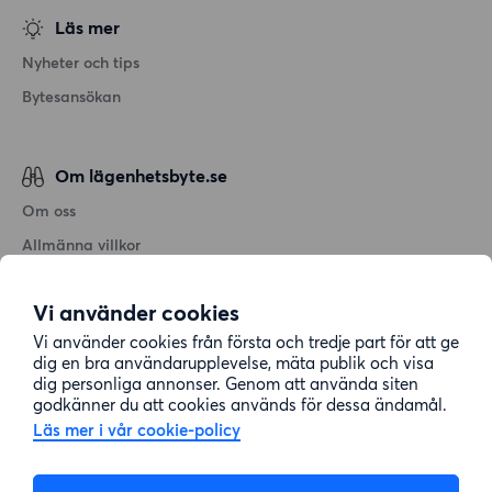
Läs mer
Nyheter och tips
Bytesansökan
Om lägenhetsbyte.se
Om oss
Allmänna villkor
Personuppgiftshantering
Vi använder cookies
Cookiepolicy
Vi använder cookies från första och tredje part för att ge
Sitemap
dig en bra användarupplevelse, mäta publik och visa
dig personliga annonser. Genom att använda siten
godkänner du att cookies används för dessa ändamål.
Kundtjänst
Läs mer i vår cookie-policy
Hjälp