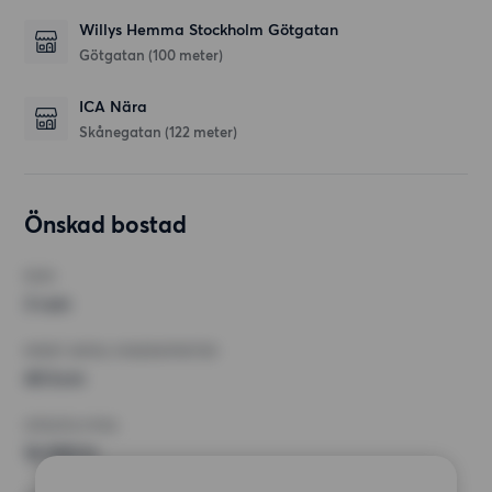
Willys Hemma Stockholm Götgatan
Götgatan
(100 meter)
ICA Nära
Skånegatan
(122 meter)
Önskad bostad
RUM
3 rum
MINST ANTAL KVADRATMETER
40 kvm
HÖGSTA HYRA
16 000 kr