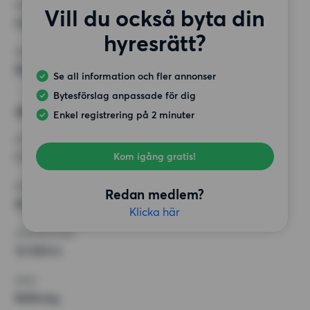
KRAV
Vill du också byta din
Inga speciella krav
hyresrätt?
ÖVRIGA PREFERENSER
Badkar, Öppen spis/kakelugn
Se all information och fler annonser
Bytesförslag anpassade för dig
Alternativt önskemål
Enkel registrering på 2 minuter
RUM
2 rum
Kom igång gratis!
MINST ANTAL KVADRATMETER
Redan medlem?
60 kvm
Klicka här
HÖGSTA HYRA
12 000 kr
KRAV
Balkong,