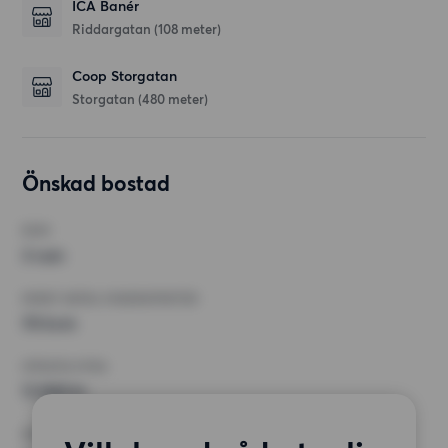
ICA Banér
Riddargatan
(108 meter)
Coop Storgatan
Storgatan
(480 meter)
Önskad bostad
RUM
3 rum
MINST ANTAL KVADRATMETER
70 kvm
HÖGSTA HYRA
11 000 kr
KRAV