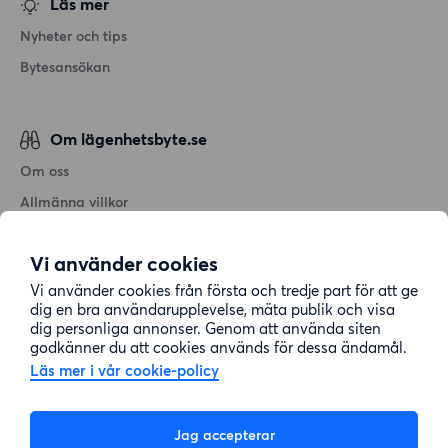
Läs mer
Nyheter och tips
Bytesansökan
Om lägenhetsbyte.se
Om oss
Allmänna villkor
Personuppgiftshantering
Vi använder cookies
Cookiepolicy
Vi använder cookies från första och tredje part för att ge
Sitemap
dig en bra användarupplevelse, mäta publik och visa
dig personliga annonser. Genom att använda siten
godkänner du att cookies används för dessa ändamål.
Kundtjänst
Läs mer i vår cookie-policy
Hjälp
Jag accepterar