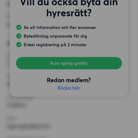
Vill du också byta din
Inga speciella krav
hyresrätt?
ÖVRIGA PREFERENSER
Inga speciella preferenser
Se all information och fler annonser
Bytesförslag anpassade för dig
Alternativt önskemål
Enkel registrering på 2 minuter
RUM
3 rum
Kom igång gratis!
MINST ANTAL KVADRATMETER
Redan medlem?
70 kvm
Klicka här
HÖGSTA HYRA
11 000 kr
KRAV
Inga speciella krav