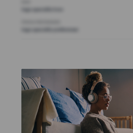
KRAV
Inga speciella krav
ÖVRIGA PREFERENSER
Inga speciella preferenser