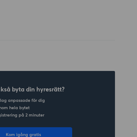
ckså byta din hyresrätt?
slag anpassade för dig
nom hela bytet
gistrering på 2 minuter
Kom igång gratis