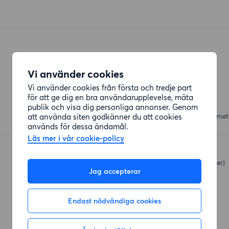
Vi använder cookies
Restauranger
Vi använder cookies från första och tredje part
för att ge dig en bra användarupplevelse, mäta
Tasty Sushi
publik och visa dig personliga annonser. Genom
att använda siten godkänner du att cookies
Mariehällsvägen 31
(102 met
används för dessa ändamål.
Läs mer i vår cookie-policy
Bun Meat Bun
Bällstavägen 36
(151 meter)
Jag accepterar
Endast nödvändiga cookies
Affärer
ICA Nära Annedal