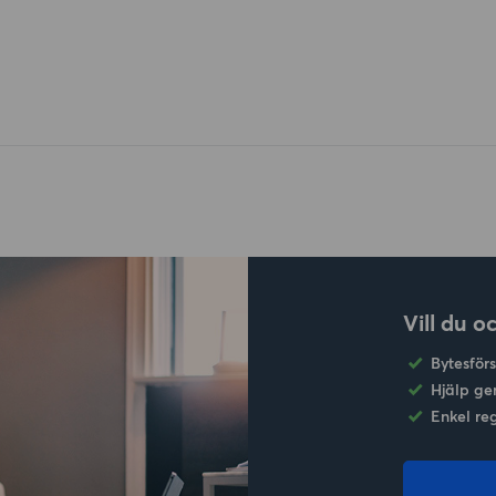
Vill du o
Bytesför
Hjälp ge
Enkel re