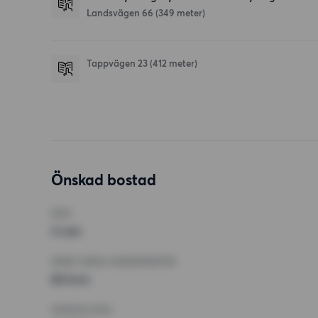
Landsvägen 66
(349 meter)
Tappvägen 23
(412 meter)
Önskad bostad
RUM
3 rum
MINST ANTAL KVADRATMETER
65 kvm
HÖGSTA HYRA