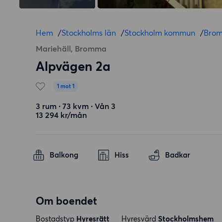
Hem
/
Stockholms län
/
Stockholm kommun
/
Bro
Mariehäll, Bromma
Alpvägen 2a
1 mot 1
3 rum ∙ 73 kvm ∙ Vån 3
13 294 kr/mån
Balkong
Hiss
Badkar
Om boendet
Bostadstyp
Hyresrätt
Hyresvärd
Stockholmshem