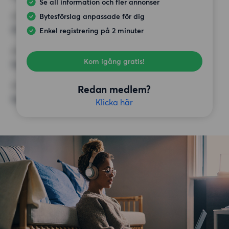
Se all information och fler annonser
Bytesförslag anpassade för dig
HÖGSTA HYRA
23 000 kr
Enkel registrering på 2 minuter
KRAV
Kom igång gratis!
Inga speciella krav
ÖVRIGA PREFERENSER
Redan medlem?
Inga speciella preferenser
Klicka här