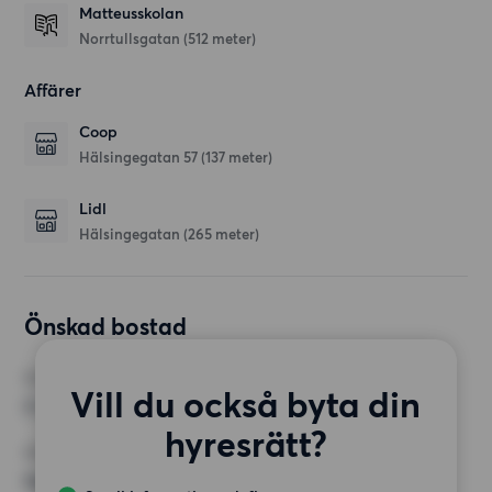
Matteusskolan
Norrtullsgatan
(512 meter)
Affärer
Coop
Hälsingegatan 57
(137 meter)
Lidl
Hälsingegatan
(265 meter)
Önskad bostad
RUM
Vill du också byta din
2 rum
hyresrätt?
MINST ANTAL KVADRATMETER
Inget val