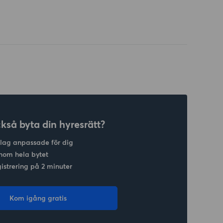
ckså byta din hyresrätt?
slag anpassade för dig
nom hela bytet
gistrering på 2 minuter
Kom igång gratis