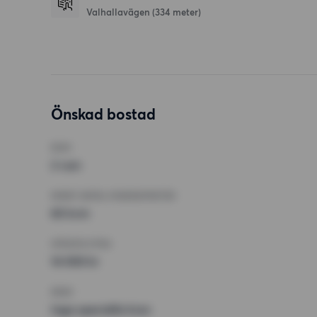
Valhallavägen
(334 meter)
Önskad bostad
RUM
2 rum
MINST ANTAL KVADRATMETER
65 kvm
HÖGSTA HYRA
14 000 kr
KRAV
Inga speciella krav