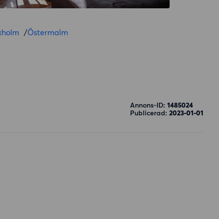
kholm
/
Östermalm
Annons-ID:
1485024
Publicerad:
2023-01-01