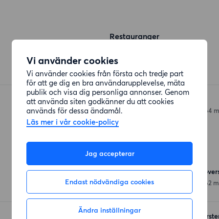
Restauranger
SushiBar Maru
Vi använder cookies
Lützengatan
(109 meter)
Vi använder cookies från första och tredje part
för att ge dig en bra användarupplevelse, mäta
publik och visa dig personliga annonser. Genom
IKKI Sushi
att använda siten godkänner du att cookies
används för dessa ändamål.
Gösta Bohmans Plats
(164 m
Läs mer i vår cookie-policy
Affärer
Jag accepterar
ICA Supermarket Fältöver
Endast nödvändiga cookies
Gösta Bohmans Plats
(162 m
Ändra inställningar
Hemköp Sabis Fältöverste