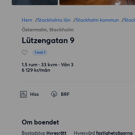
Hem
/
Stockholms län
/
Stockholm kommun
/
Stoc
Östermalm, Stockholm
Lützengatan 9
1 mot 1
1.5 rum ∙ 33 kvm ∙ Vån 3
6 129 kr/mån
Hiss
BRF
Om boendet
Bostadstyp
Hyresrätt
Hyresvärd
fastighetsägarna