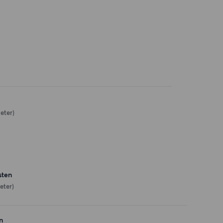
eter)
sten
eter)
n