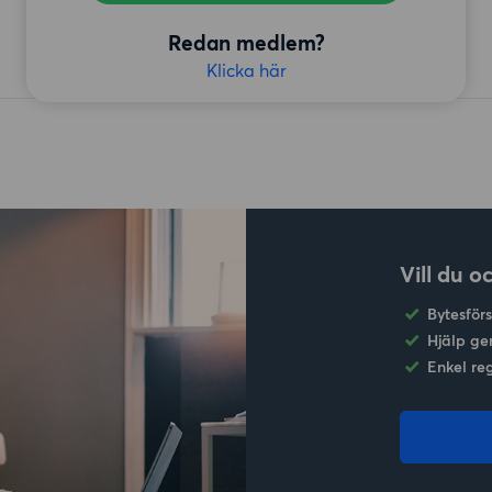
Redan medlem?
Klicka här
Vill du o
Bytesför
Hjälp ge
Enkel re