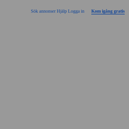
Gå till sidans innehåll
Annonsen har inga bilder än
Sök annonser
Hjälp
Logga in
Kom igång gratis
Gatuvy