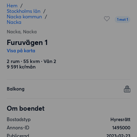
Hem
/
Stockholms län
/
Nacka kommun
/
1 mot 1
Nacka
Nacka, Nacka
Furuvägen 1
Visa på karta
2 rum ∙ 55 kvm ∙ Vån 2
9 591 kr/mån
Balkong
Om boendet
Bostadstyp
Hyresrätt
Annons-ID
1495000
Publicerad
2023-02-23