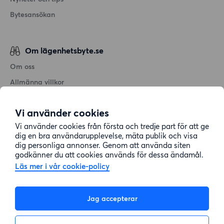
Bytesansökan
Om lägenhetsbyte.se
Om oss
Allmänna villkor
Personuppgiftshantering
Vi använder cookies
Cookiepolicy
Vi använder cookies från första och tredje part för att ge
Sitemap
dig en bra användarupplevelse, mäta publik och visa
dig personliga annonser. Genom att använda siten
godkänner du att cookies används för dessa ändamål.
Kundtjänst
Läs mer i vår cookie-policy
Hjälp
Jag accepterar
08-22 00 90