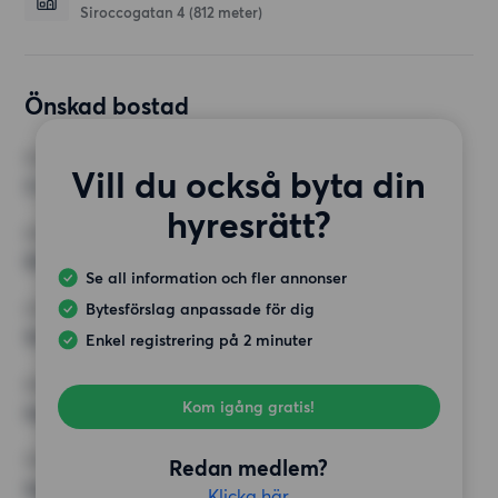
Siroccogatan 4
(812 meter)
Önskad bostad
RUM
Vill du också byta din
3 rum
hyresrätt?
MINST ANTAL KVADRATMETER
50 kvm
Se all information och fler annonser
Bytesförslag anpassade för dig
HÖGSTA HYRA
14 000 kr
Enkel registrering på 2 minuter
KRAV
Kom igång gratis!
Inga speciella krav
ÖVRIGA PREFERENSER
Redan medlem?
Inga speciella preferenser
Klicka här