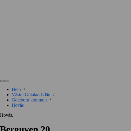
Hem
/
Västra Götalands län
/
Göteborg kommun
/
Hovås
Hovås,
Berguven 20