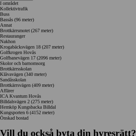
I området
Kollektivtrafik
Buss
Bassås (96 meter)
Annat
Brottkärrsmotet (267 meter)
Restauranger
Nakhon
Krogabäcksvägen 18
(207 meter)
Golfkrogen Hovås
Golfbanevägen 17
(2096 meter)
Skolor och barnomsorg
Brottkärrsskolan
Klåvavägen
(340 meter)
Sandåsskolan
Brottkärrsvägen
(409 meter)
Affärer
ICA Kvantum Hovås
Billdalsvägen 2
(275 meter)
Hemköp Kungsbacka Billdal
Kungsporten 6
(4152 meter)
Önskad bostad
Vill du också byta din hyresrätt?