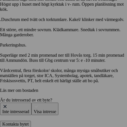
Högst upp i huset med högt kyrktak i v- rum. Öppen planlösning mot
kök.
.Duschrum med tvätt och torktumlare. Kakel/ klinker med värmegolv.
Ett större, ett mindre sovrum. Klädkammare. Snedtak i sovrummen.
Många garderober.
Parkeringshus.
Superläge med 2 min promenad ner till Hovås torg. 15 min promenad
till Ammundön. Buss till Gbg centrum var 5: e -10 minuter.
Vårdcentral, flera förskolor/ skolor, många mysiga småbutiker och
matställen på torget, stor ICA, Systembolag, apotek, tandläkare,
Friskisosvettis, PT, helt enkelt ett härligt ställe att bo på.
Läs mer om bostaden
Är du intresserad av ett byte?
Inte intresserad
Visa intresse
Kontakta bytet