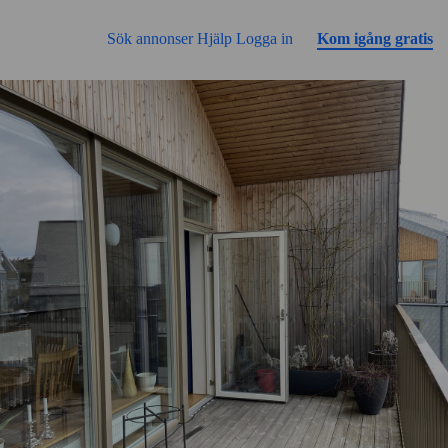
Gå till sidans innehåll
Sök annonser
Hjälp
Logga in
Kom igång gratis