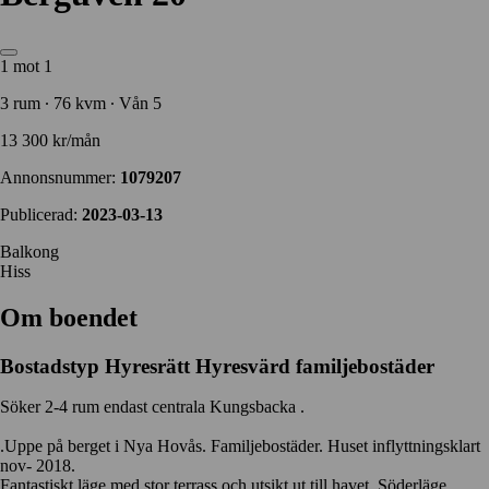
1 mot 1
3 rum ∙ 76 kvm ∙ Vån 5
13 300 kr/mån
Annonsnummer:
1079207
Publicerad:
2023-03-13
Balkong
Hiss
Om boendet
Bostadstyp
Hyresrätt
Hyresvärd
familjebostäder
Söker 2-4 rum endast centrala Kungsbacka .
.Uppe på berget i Nya Hovås. Familjebostäder. Huset inflyttningsklart
nov- 2018.
Fantastiskt läge med stor terrass och utsikt ut till havet. Söderläge.