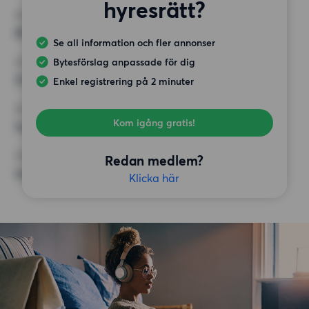
hyresrätt?
MINST ANTAL KVADRATMETER
80 kvm
Se all information och fler annonser
Bytesförslag anpassade för dig
HÖGSTA HYRA
25 000 kr
Enkel registrering på 2 minuter
KRAV
Kom igång gratis!
Inga speciella krav
ÖVRIGA PREFERENSER
Redan medlem?
Inga speciella preferenser
Klicka här