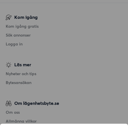
Kom igång
Kom igång gratis
Sök annonser
Logga in
Läs mer
Nyheter och tips
Bytesansökan
Om lägenhetsbyte.se
Om oss
Allmänna villkor