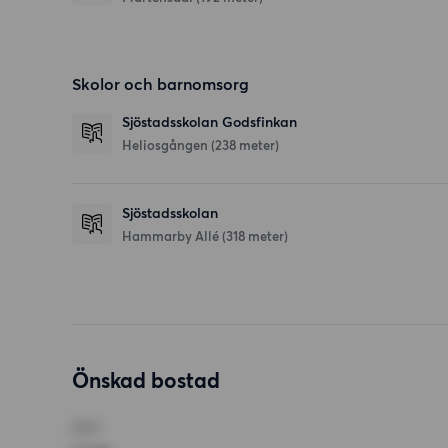
Skolor och barnomsorg
Sjöstadsskolan Godsfinkan
Heliosgången
(238 meter)
Sjöstadsskolan
Hammarby Allé
(318 meter)
Önskad bostad
RUM