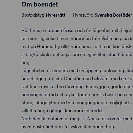
Om boendet
Bostadstyp
Hyresrätt
Hyresvärd
Svenska Bostäder
Här finns en toppen fräsch och fin lägenhet mitt i hj
tar man sig enkelt med tvärbanan från Gullmarsplan (en
mitt på Hammarby allé, nära precis allt man kan önska si
skola/förskola, det är ju som en egen liten stad här d
hög.
Lägenheten är modern med en öppen planlösning. Stora 
är det inga problem. Där står man bekvämt med en kaff
Det finns mycket bra förvaring, 6 inbyggda garderober
barnvagnsförråd och cykel förråd finns i huset och chan
Stora, luftiga ytor med vita väggar gör det möjligt att 
vilket många gånger kan vara en fördel.
Närheten till naturen är magisk. Nacka reservatet med 
även basta året om så livskvalitén här är hög.