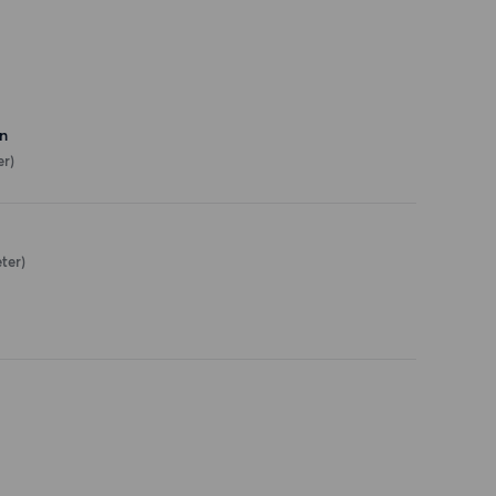
n
er)
ter)