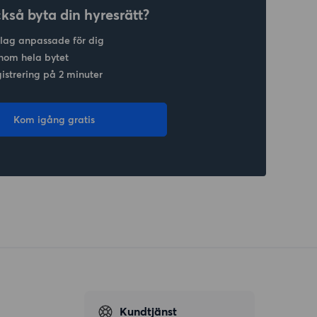
ckså byta din hyresrätt?
slag anpassade för dig
nom hela bytet
gistrering på 2 minuter
Kom igång gratis
Kundtjänst