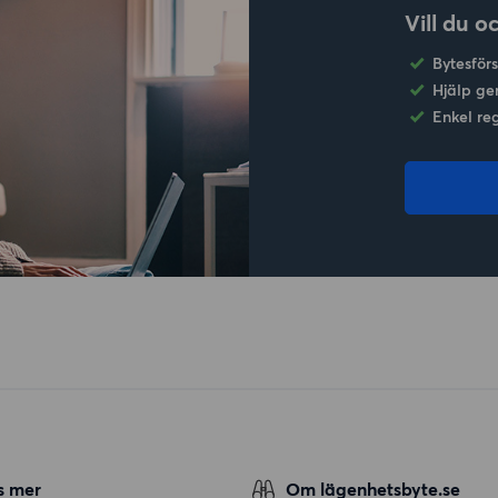
Vill du o
Bytesför
Hjälp ge
Enkel re
s mer
Om lägenhetsbyte.se