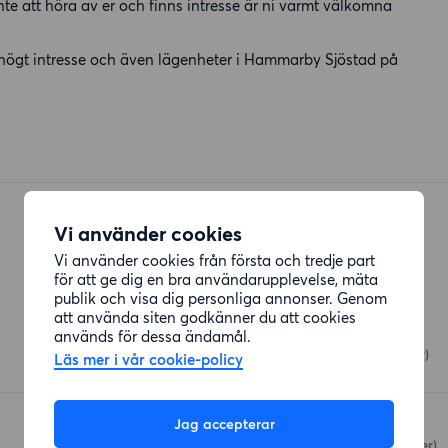
nte att höra av er och finns intresse är ni varmt välkomna
 högt intresse och även lägenheter i Hammarby Sjöstad på
Vi använder cookies
Vi använder cookies från första och tredje part
för att ge dig en bra användarupplevelse, mäta
Restauranger
publik och visa dig personliga annonser. Genom
att använda siten godkänner du att cookies
Spisa Pizza
används för dessa ändamål.
Hammarby Allé
(6 meter)
Läs mer i vår cookie-policy
Jag accepterar
Phuket Island
Hammarby Allé
(40 meter)