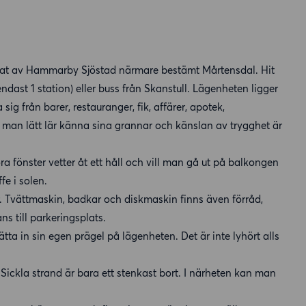
ärtat av Hammarby Sjöstad närmare bestämt Mårtensdal. Hit
dast 1 station) eller buss från Skanstull. Lägenheten ligger
g från barer, restauranger, fik, affärer, apotek,
är man lätt lär känna sina grannar och känslan av trygghet är
fönster vetter åt ett håll och vill man gå ut på balkongen
e i solen.
. Tvättmaskin, badkar och diskmaskin finns även förråd,
s till parkeringsplats.
sätta in sin egen prägel på lägenheten. Det är inte lyhört alls
Sickla strand är bara ett stenkast bort. I närheten kan man