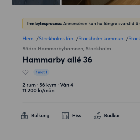
I en bytesprocess:
Annonsören kan ha längre svarstid än
Hem
/
Stockholms län
/
Stockholm kommun
/
Stoc
Södra Hammarbyhamnen, Stockholm
Hammarby allé 36
1 mot 1
2 rum ∙ 56 kvm ∙ Vån 4
11 200 kr/mån
Balkong
Hiss
Badkar