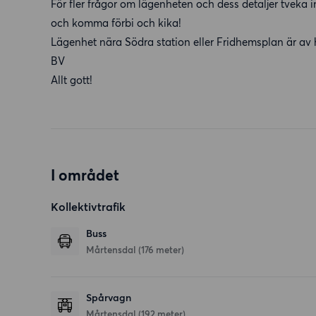
För fler frågor om lägenheten och dess detaljer tveka i
och komma förbi och kika!
Lägenhet nära Södra station eller Fridhemsplan är av
BV
Allt gott!
I området
Kollektivtrafik
Buss
Mårtensdal (176 meter)
Spårvagn
Mårtensdal (192 meter)