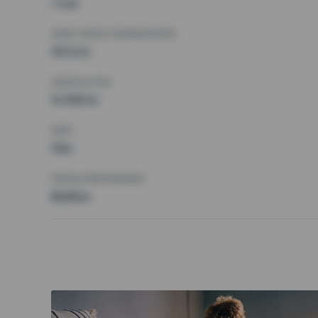
1 rum
MINST ANTAL KVADRATMETER
30 kvm
HÖGSTA HYRA
12 000 kr
KRAV
Hiss
ÖVRIGA PREFERENSER
Badkar,