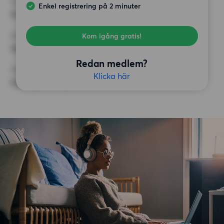
HÖGSTA HYRA
Enkel registrering på 2 minuter
12 500 kr
Kom igång gratis!
KRAV
Inga speciella krav
Redan medlem?
ÖVRIGA PREFERENSER
Klicka här
Inga speciella preferenser