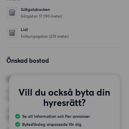
Götgatsbacken
Götgatan 17
(195 meter)
Lidl
Folkungagatan
(239 meter)
Önskad bostad
Önskad bostad 1
Vill du också byta din
RUM
2 rum
hyresrätt?
MINST ANTAL KVADRATMETER
Se all information och fler annonser
50 kvm
Bytesförslag anpassade för dig