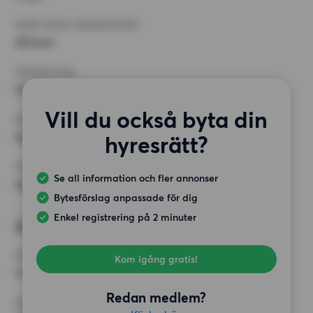
MINST ANTAL KVADRATMETER
30 kvm
HÖGSTA HYRA
13 000 kr
Vill du också byta din
KRAV
Inga speciella krav
hyresrätt?
ÖVRIGA PREFERENSER
Se all information och fler annonser
Inga speciella preferenser
Bytesförslag anpassade för dig
Enkel registrering på 2 minuter
Önskad bostad 2
RUM
Kom igång gratis!
1 rum
Redan medlem?
MINST ANTAL KVADRATMETER