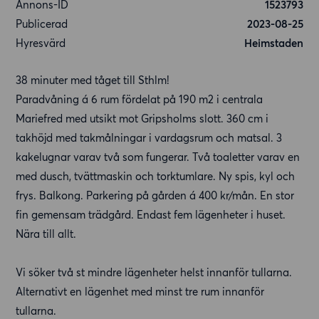
Annons-ID
1523793
Publicerad
2023-08-25
Hyresvärd
Heimstaden
38 minuter med tåget till Sthlm!
Paradvåning á 6 rum fördelat på 190 m2 i centrala
Mariefred med utsikt mot Gripsholms slott. 360 cm i
takhöjd med takmålningar i vardagsrum och matsal. 3
kakelugnar varav två som fungerar. Två toaletter varav en
med dusch, tvättmaskin och torktumlare. Ny spis, kyl och
frys. Balkong. Parkering på gården á 400 kr/mån. En stor
fin gemensam trädgård. Endast fem lägenheter i huset.
Nära till allt.
Vi söker två st mindre lägenheter helst innanför tullarna.
Alternativt en lägenhet med minst tre rum innanför
tullarna.