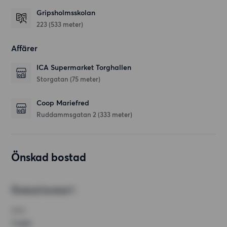
Gripsholmsskolan
223
(533 meter)
Affärer
ICA Supermarket Torghallen
Storgatan
(75 meter)
Coop Mariefred
Ruddammsgatan 2
(333 meter)
Önskad bostad
Önskad bostad 1
RUM
1 rum