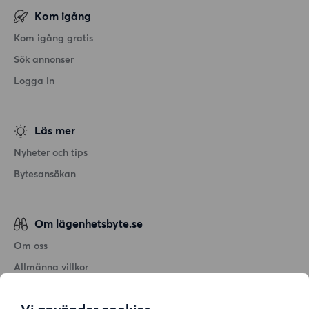
Kom igång
Kom igång gratis
Sök annonser
Logga in
Läs mer
Nyheter och tips
Bytesansökan
Om lägenhetsbyte.se
Om oss
Allmänna villkor
Personuppgiftshantering