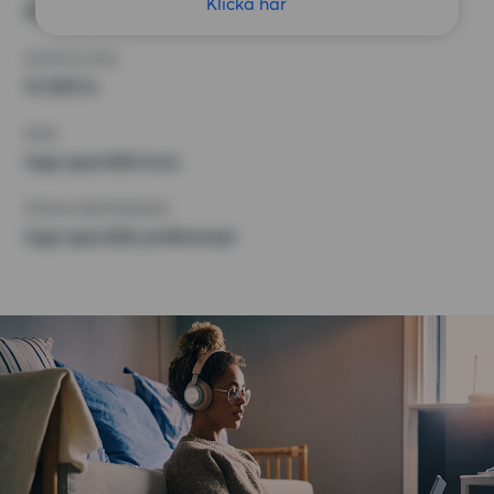
Klicka här
30 kvm
HÖGSTA HYRA
13 000 kr
KRAV
Inga speciella krav
ÖVRIGA PREFERENSER
Inga speciella preferenser