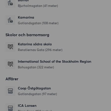
Bambi
Bjurholmsgatan
(41 meter)
Kamarina
Gotlandsgatan
(108 meter)
Skolor och barnomsorg
Katarina södra skola
Renstiernas Gata
(296 meter)
International School of the Stockholm Region
Bohusgatan
(322 meter)
Affärer
Coop Östgötagatan
Gotlandsgatan
(97 meter)
ICA Lansen