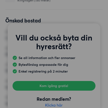
Ringvägen
(150 meter)
Önskad bostad
RUM
Vill du också byta din
2 rum
hyresrätt?
MINST ANTAL KVADRATMETER
50 kvm
Se all information och fler annonser
Bytesförslag anpassade för dig
HÖGSTA HYRA
10 000 kr
Enkel registrering på 2 minuter
KRAV
Kom igång gratis!
Inga speciella krav
ÖVRIGA PREFERENSER
Redan medlem?
Inga speciella preferenser
Klicka här