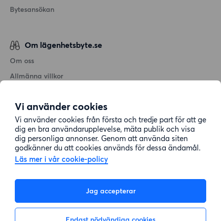
Bytesansökan
Om lägenhetsbyte.se
Om oss
Allmänna villkor
Personuppgiftshantering
Vi använder cookies
Cookiepolicy
Vi använder cookies från första och tredje part för att ge
Sitemap
dig en bra användarupplevelse, mäta publik och visa
dig personliga annonser. Genom att använda siten
godkänner du att cookies används för dessa ändamål.
Kundtjänst
Läs mer i vår cookie-policy
Hjälp
Jag accepterar
08-22 00 90
Endast nödvändiga cookies