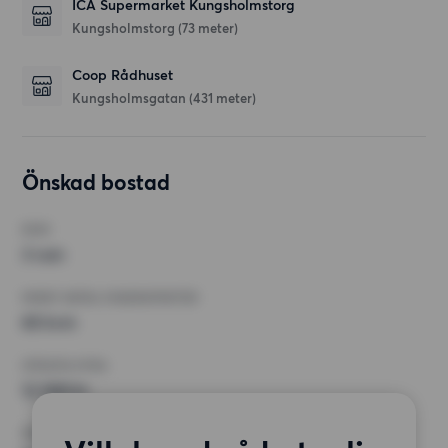
ICA Supermarket Kungsholmstorg
Kungsholmstorg
(73 meter)
Coop Rådhuset
Kungsholmsgatan
(431 meter)
Önskad bostad
RUM
3 rum
MINST ANTAL KVADRATMETER
65 kvm
HÖGSTA HYRA
12 500 kr
KRAV