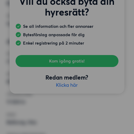
Vill du också byta din
Balkong, Hiss
hyresrätt?
ÖVRIGA PREFERENSER
Inga speciella preferenser
Se all information och fler annonser
Bytesförslag anpassade för dig
Alternativt önskemål
Enkel registrering på 2 minuter
RUM
2 rum
Kom igång gratis!
MINST ANTAL KVADRATMETER
Redan medlem?
60 kvm
Klicka här
HÖGSTA HYRA
11 500 kr
KRAV
Balkong, Hiss