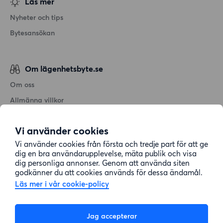
Läs mer
Nyheter och tips
Bytesansökan
Om lägenhetsbyte.se
Om oss
Allmänna villkor
Personuppgiftshantering
Vi använder cookies
Cookiepolicy
Vi använder cookies från första och tredje part för att ge
Sitemap
dig en bra användarupplevelse, mäta publik och visa
dig personliga annonser. Genom att använda siten
godkänner du att cookies används för dessa ändamål.
Kundtjänst
Läs mer i vår cookie-policy
Hjälp
Jag accepterar