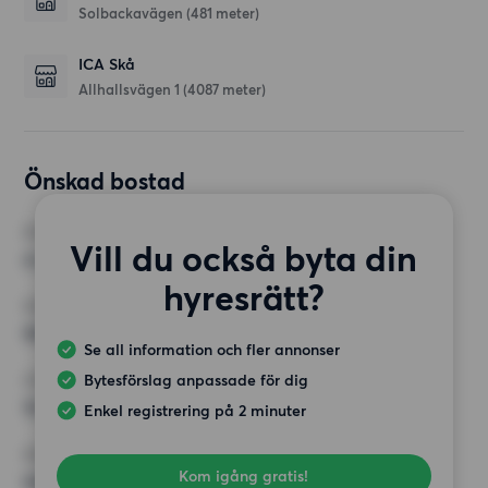
Solbackavägen
(481 meter)
ICA Skå
Allhallsvägen 1
(4087 meter)
Önskad bostad
RUM
Vill du också byta din
4 rum
hyresrätt?
MINST ANTAL KVADRATMETER
90 kvm
Se all information och fler annonser
Bytesförslag anpassade för dig
HÖGSTA HYRA
15 000 kr
Enkel registrering på 2 minuter
KRAV
Kom igång gratis!
Hiss