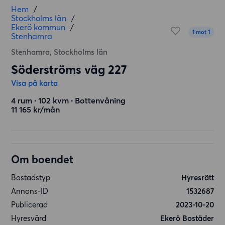
Hem
/
Stockholms län
/
Ekerö kommun
/
1 mot 1
Stenhamra
Stenhamra, Stockholms län
Söderströms väg 227
Visa på karta
4 rum ∙ 102 kvm ∙ Bottenvåning
11 165 kr/mån
Om boendet
Bostadstyp
Hyresrätt
Annons-ID
1532687
Publicerad
2023-10-20
Hyresvärd
Ekerö Bostäder