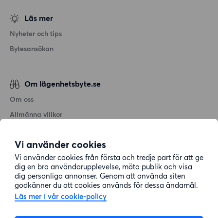
Läs mer
Nyheter och tips
Bytesansökan
Om lägenhetsbyte.se
Om oss
Allmänna villkor
Personuppgiftshantering
Vi använder cookies
Cookiepolicy
Vi använder cookies från första och tredje part för att ge
Sitemap
dig en bra användarupplevelse, mäta publik och visa
dig personliga annonser. Genom att använda siten
godkänner du att cookies används för dessa ändamål.
Kundtjänst
Läs mer i vår cookie-policy
Hjälp