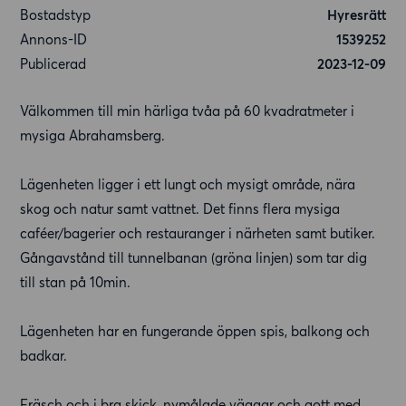
Bostadstyp
Hyresrätt
Annons-ID
1539252
Publicerad
2023-12-09
Välkommen till min härliga tvåa på 60 kvadratmeter i
mysiga Abrahamsberg.
Lägenheten ligger i ett lungt och mysigt område, nära
skog och natur samt vattnet. Det finns flera mysiga
caféer/bagerier och restauranger i närheten samt butiker.
Gångavstånd till tunnelbanan (gröna linjen) som tar dig
till stan på 10min.
Lägenheten har en fungerande öppen spis, balkong och
badkar.
Fräsch och i bra skick, nymålade väggar och gott med