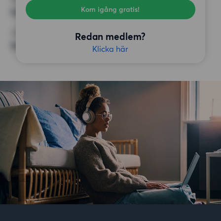
Kom igång gratis!
Balkong,
ÖVRIGA PREFERENSER
Redan medlem?
Badkar, Öppen spis/kakelugn
Klicka här