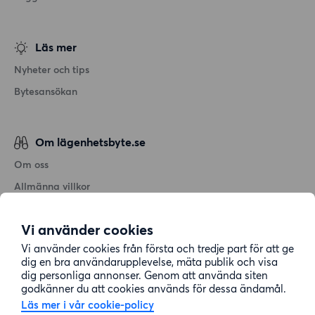
Läs mer
Nyheter och tips
Bytesansökan
Om lägenhetsbyte.se
Om oss
Allmänna villkor
Personuppgiftshantering
Vi använder cookies
Cookiepolicy
Vi använder cookies från första och tredje part för att ge
Sitemap
dig en bra användarupplevelse, mäta publik och visa
dig personliga annonser. Genom att använda siten
godkänner du att cookies används för dessa ändamål.
Kundtjänst
Läs mer i vår cookie-policy