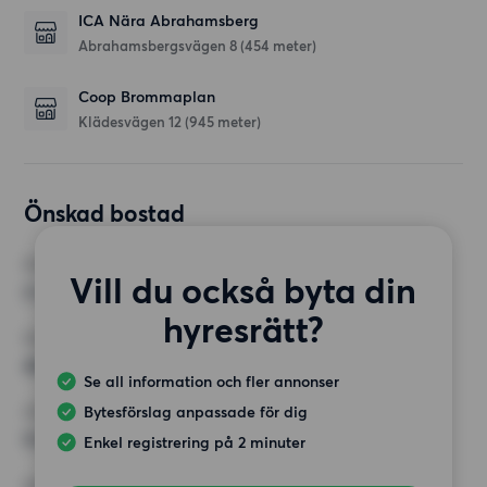
ICA Nära Abrahamsberg
Abrahamsbergsvägen 8
(454 meter)
Coop Brommaplan
Klädesvägen 12
(945 meter)
Önskad bostad
RUM
Vill du också byta din
2 rum
hyresrätt?
MINST ANTAL KVADRATMETER
40 kvm
Se all information och fler annonser
Bytesförslag anpassade för dig
HÖGSTA HYRA
9 000 kr
Enkel registrering på 2 minuter
KRAV