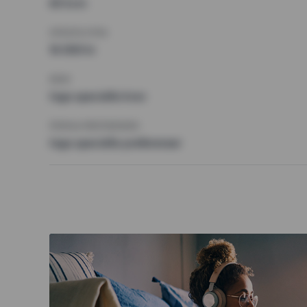
65 kvm
HÖGSTA HYRA
16 000 kr
KRAV
Inga speciella krav
ÖVRIGA PREFERENSER
Inga speciella preferenser