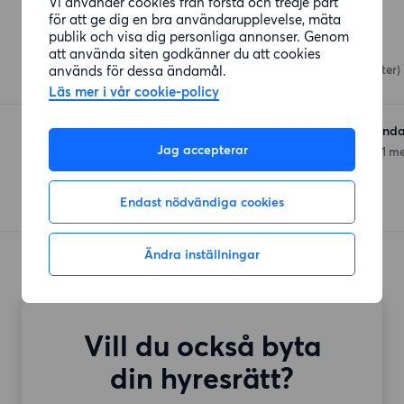
Vi använder cookies från första och tredje part
Affärer
för att ge dig en bra användarupplevelse, mäta
publik och visa dig personliga annonser. Genom
ICA Hörnan
att använda siten godkänner du att cookies
används för dessa ändamål.
Artillerigatan 16
(195 meter)
Läs mer i vår cookie-policy
Hemköp Uppsala Rosenda
Jag accepterar
Kansliskrivargatan 1
(691 me
Endast nödvändiga cookies
Ändra inställningar
Vill du också byta
din hyresrätt?