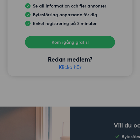
Se all information och fler annonser
Bytesförslag anpassade för dig
Enkel registrering på 2 minuter
Kom igång gratis!
Redan medlem?
Klicka här
Vill du o
Bytesför