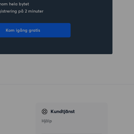
nom hela bytet
gistrering på 2 minuter
Kom igång gratis
Kundtjänst
Hjälp