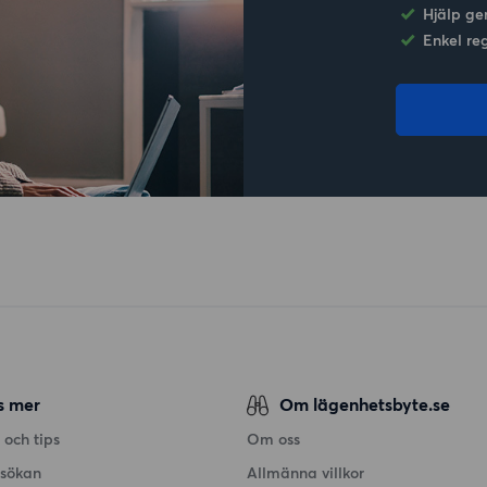
Hjälp ge
Enkel re
s mer
Om lägenhetsbyte.se
 och tips
Om oss
nsökan
Allmänna villkor