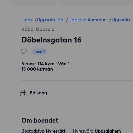
Hem
/
Uppsala län
/
Uppsala kommun
/
Uppsala
Kåbo, Uppsala
Döbelnsgatan 16
1 mot 1
6 rum ∙ 114 kvm ∙ Vån 1
15 000 kr/mån
Balkong
Om boendet
Bostadstyp
Hyresrätt
Hyresvärd
Uppsalahem