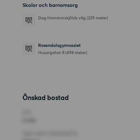
Skolor och barnomsorg
Dag Hammarskjölds väg
(229 meter)
Rosendalsgymnasiet
Husargatan 8
(498 meter)
Önskad bostad
RUM
2 rum
MINST ANTAL KVADRATMETER