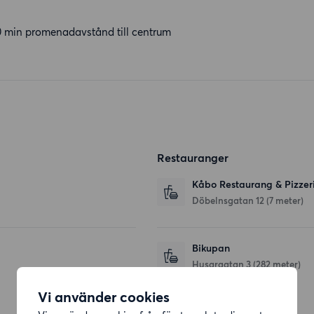
0 min promenadavstånd till centrum
Restauranger
Kåbo Restaurang & Pizzer
Döbelnsgatan 12
(7 meter)
Bikupan
Husargatan 3
(282 meter)
Vi använder cookies