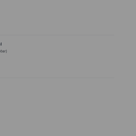
l
ter)