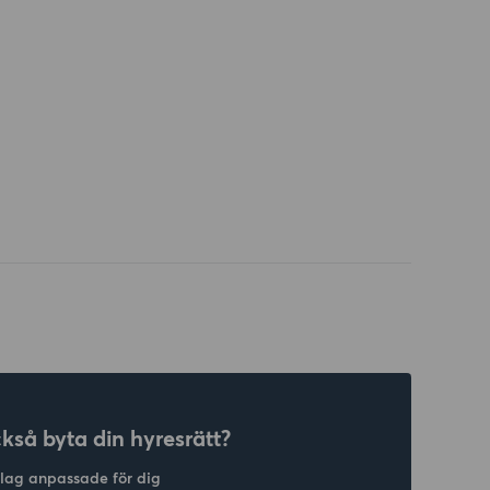
ckså byta din hyresrätt?
slag anpassade för dig