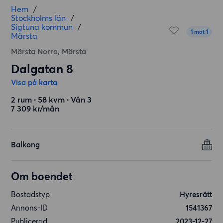
Hem
/
Stockholms län
/
Sigtuna kommun
/
1 mot 1
Märsta
Märsta Norra, Märsta
Dalgatan 8
Visa på karta
2 rum ∙ 58 kvm ∙ Vån 3
7 309 kr/mån
Balkong
Om boendet
Bostadstyp
Hyresrätt
Annons-ID
1541367
Publicerad
2023-12-27