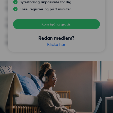
Bytesförslag anpassade för dig
HÖGSTA HYRA
12 500 kr
Enkel registrering på 2 minuter
KRAV
Kom igång gratis!
Inga speciella krav
ÖVRIGA PREFERENSER
Redan medlem?
Inga speciella preferenser
Klicka här