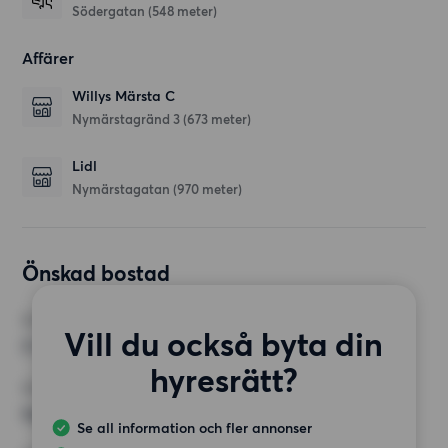
Södergatan
(548 meter)
Affärer
Willys Märsta C
Nymärstagränd 3
(673 meter)
Lidl
Nymärstagatan
(970 meter)
Önskad bostad
RUM
Vill du också byta din
2 rum
hyresrätt?
MINST ANTAL KVADRATMETER
Inget val
Se all information och fler annonser