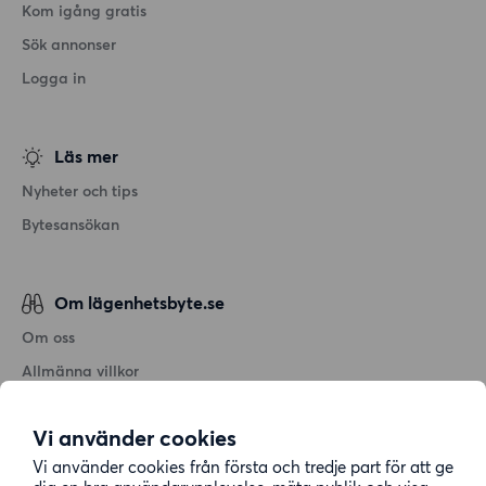
Kom igång gratis
Sök annonser
Logga in
Läs mer
Nyheter och tips
Bytesansökan
Om lägenhetsbyte.se
Om oss
Allmänna villkor
Personuppgiftshantering
Vi använder cookies
Cookiepolicy
Vi använder cookies från första och tredje part för att ge
Sitemap