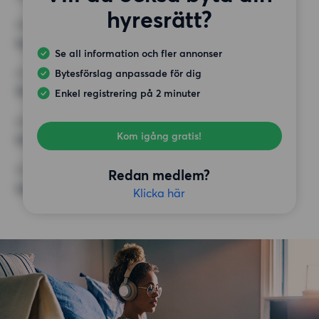
hyresrätt?
MINST ANTAL KVADRATMETER
Inget val
Se all information och fler annonser
Bytesförslag anpassade för dig
HÖGSTA HYRA
10 500 kr
Enkel registrering på 2 minuter
KRAV
Kom igång gratis!
Hiss
ÖVRIGA PREFERENSER
Redan medlem?
Inga speciella preferenser
Klicka här