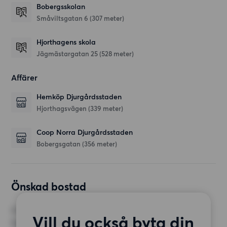
Bobergsskolan
Småviltsgatan 6
(307 meter)
Hjorthagens skola
Jägmästargatan 25
(528 meter)
Affärer
Hemköp Djurgårdsstaden
Hjorthagsvägen
(339 meter)
Coop Norra Djurgårdsstaden
Bobergsgatan
(356 meter)
Önskad bostad
RUM
Vill du också byta din
1 rum