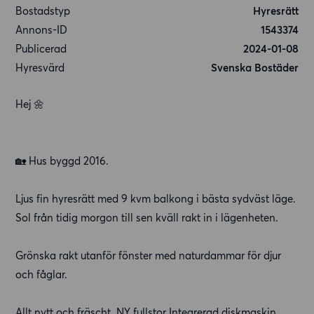
Bostadstyp
Hyresrätt
Annons-ID
1543374
Publicerad
2024-01-08
Hyresvärd
Svenska Bostäder
Hej 🌼
🏡 Hus byggd 2016.
Ljus fin hyresrätt med 9 kvm balkong i bästa sydväst läge.
Sol från tidig morgon till sen kväll rakt in i lägenheten.
Grönska rakt utanför fönster med naturdammar för djur
och fåglar.
Allt nytt och fräscht. NY fullstor Integrerad diskmaskin