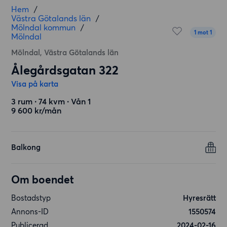
Hem
/
Västra Götalands län
/
Mölndal kommun
/
1 mot 1
Mölndal
Mölndal, Västra Götalands län
Ålegårdsgatan 322
Visa på karta
3 rum ∙ 74 kvm ∙ Vån 1
9 600 kr/mån
Balkong
Om boendet
Bostadstyp
Hyresrätt
Annons-ID
1550574
Publicerad
2024-02-16