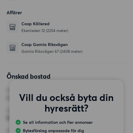
Affärer
Coop Kållered
Ekenleden 12
(2254 meter)
Coop Gamla Riksvägen
Gamla Riksvägen 67
(2408 meter)
Önskad bostad
RUM
Vill du också byta din
4 rum
hyresrätt?
MINST ANTAL KVADRATMETER
80 kvm
Se all information och fler annonser
Bytesförslag anpassade för dig
HÖGSTA HYRA