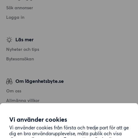
Sök annonser
Logga in
Läs mer
Nyheter och tips
Bytesansökan
Om lägenhetsbyte.se
Om oss
Allmänna villkor
Personuppgiftshantering
Vi använder cookies
Cookiepolicy
Vi använder cookies från första och tredje part för att ge
Sitemap
dig en bra användarupplevelse, mäta publik och visa