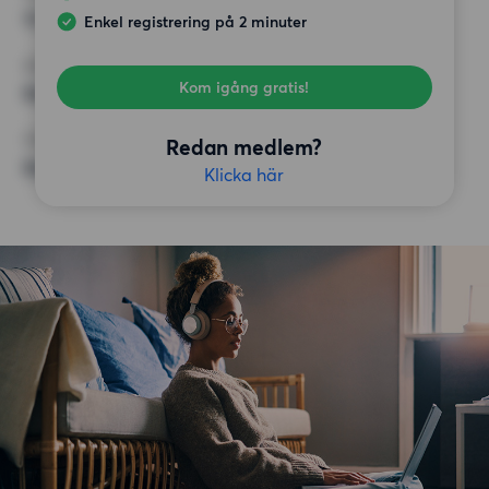
15 000 kr
Enkel registrering på 2 minuter
KRAV
Kom igång gratis!
Balkong, Hiss
ÖVRIGA PREFERENSER
Redan medlem?
Badkar,
Klicka här