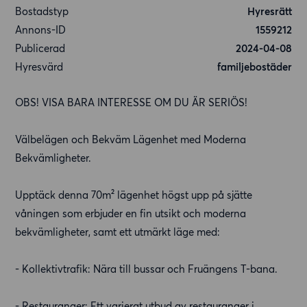
Bostadstyp
Hyresrätt
Annons-ID
1559212
Publicerad
2024-04-08
Hyresvärd
familjebostäder
OBS! VISA BARA INTERESSE OM DU ÄR SERIÖS!
Välbelägen och Bekväm Lägenhet med Moderna
Bekvämligheter.
Upptäck denna 70m² lägenhet högst upp på sjätte
våningen som erbjuder en fin utsikt och moderna
bekvämligheter, samt ett utmärkt läge med:
- Kollektivtrafik: Nära till bussar och Fruängens T-bana.
- Restauranger: Ett varierat utbud av restauranger i