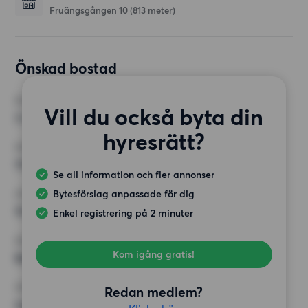
Fruängsgången 10
(813 meter)
Önskad bostad
RUM
Vill du också byta din
3 rum
hyresrätt?
MINST ANTAL KVADRATMETER
70 kvm
Se all information och fler annonser
Bytesförslag anpassade för dig
HÖGSTA HYRA
10 500 kr
Enkel registrering på 2 minuter
KRAV
Kom igång gratis!
Balkong,
ÖVRIGA PREFERENSER
Redan medlem?
Inga speciella preferenser