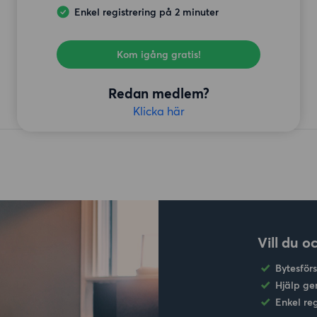
Enkel registrering på 2 minuter
Kom igång gratis!
Redan medlem?
Klicka här
Vill du o
Bytesför
Hjälp ge
Enkel re