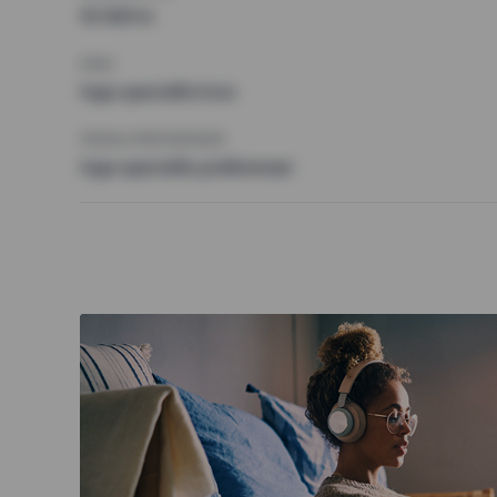
10 500 kr
KRAV
Inga speciella krav
ÖVRIGA PREFERENSER
Inga speciella preferenser