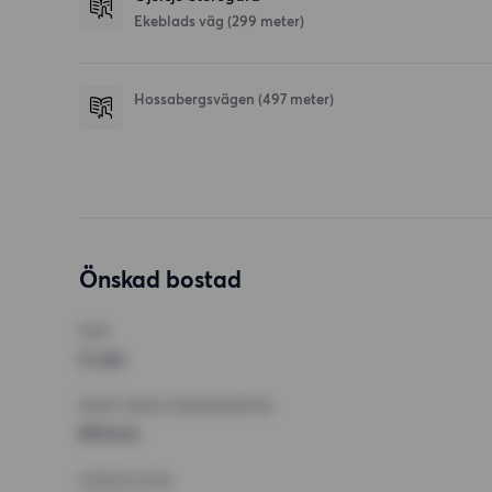
Ekeblads väg
(299 meter)
Hossabergsvägen
(497 meter)
Önskad bostad
RUM
2 rum
MINST ANTAL KVADRATMETER
65 kvm
HÖGSTA HYRA