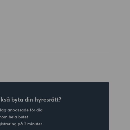
ckså byta din hyresrätt?
slag anpassade för dig
nom hela bytet
gistrering på 2 minuter