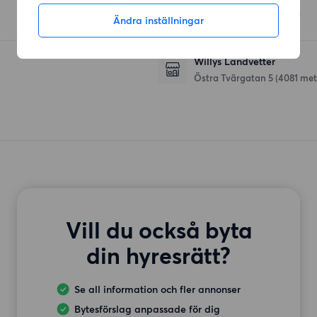
Helgas väg 6
(833 meter)
Ändra inställningar
Willys Landvetter
Östra Tvärgatan 5
(4081 met
Vill du också byta
din hyresrätt?
Se all information och fler annonser
Bytesförslag anpassade för dig