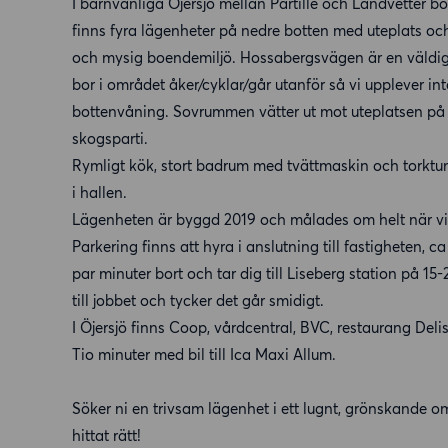
I barnvänliga Öjersjö mellan Partille och Landvetter bo
finns fyra lägenheter på nedre botten med uteplats oc
och mysig boendemiljö. Hossabergsvägen är en väldig
bor i området åker/cyklar/går utanför så vi upplever in
bottenvåning. Sovrummen vätter ut mot uteplatsen på b
skogsparti.
Rymligt kök, stort badrum med tvättmaskin och torkt
i hallen.
Lägenheten är byggd 2019 och målades om helt när vi fly
Parkering finns att hyra i anslutning till fastigheten, 
par minuter bort och tar dig till Liseberg station på 15-
till jobbet och tycker det går smidigt.
I Öjersjö finns Coop, vårdcentral, BVC, restaurang Deli
Tio minuter med bil till Ica Maxi Allum.
Söker ni en trivsam lägenhet i ett lugnt, grönskande o
hittat rätt!