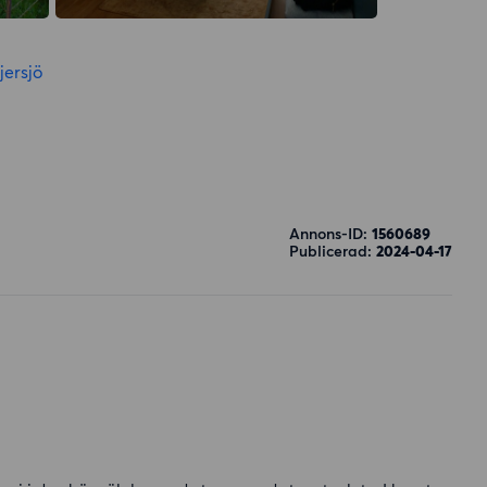
jersjö
Annons-ID:
1560689
Publicerad:
2024-04-17