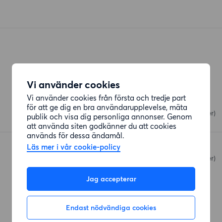
Vi använder cookies
Restauranger
Vi använder cookies från första och tredje part
Öjersjö Pizzeria
för att ge dig en bra användarupplevelse, mäta
Ekeblads väg 1
(282 meter)
publik och visa dig personliga annonser. Genom
att använda siten godkänner du att cookies
används för dessa ändamål.
Läs mer i vår cookie-policy
Partille Golfkrog
Golfrundan 5
(2360 meter)
Jag accepterar
Affärer
Endast nödvändiga cookies
Coop