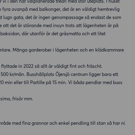
r vi i den här välplanerade trean med stor uteplats. I huset
h fyra ovanpå med balkonger, det är en väldigt hemtrevlig
t lugn gata, det är ingen genompassage så endast de som
te att det är störande med insyn trots att lägenheten är på
aksidan, där utanför är det gräsmatta och ett litet
umlare. Många garderober i lägenheten och en klädkammare
ttade in 2022 så allt är väldigt fint och fräscht.
ca 500 kr/mån. Busshållplats Öjersjö centrum ligger bara ett
20 min eller till Partille på 15 min. Vi båda pendlar med buss
ssimo, frisör mm.
mråde med fina grannar och enkel pendling till stan så har ni