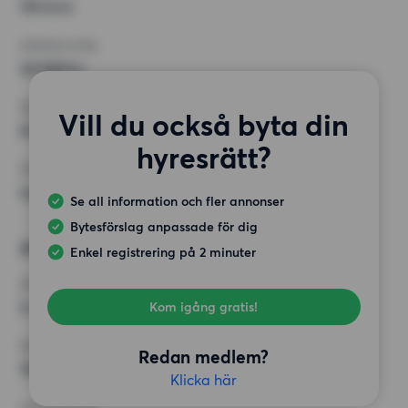
110 kvm
HÖGSTA HYRA
28 000 kr
KRAV
Vill du också byta din
Hiss
hyresrätt?
ÖVRIGA PREFERENSER
Inga speciella preferenser
Se all information och fler annonser
Bytesförslag anpassade för dig
Alternativt önskemål
Enkel registrering på 2 minuter
RUM
5 rum
Kom igång gratis!
MINST ANTAL KVADRATMETER
Redan medlem?
110 kvm
Klicka här