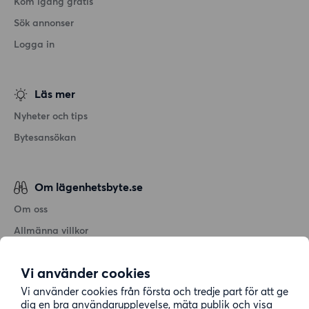
Kom igång gratis
Sök annonser
Logga in
Läs mer
Nyheter och tips
Bytesansökan
Om lägenhetsbyte.se
Om oss
Allmänna villkor
Personuppgiftshantering
Vi använder cookies
Cookiepolicy
Vi använder cookies från första och tredje part för att ge
Sitemap
dig en bra användarupplevelse, mäta publik och visa