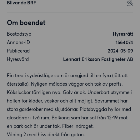
Blivande BRF
Om boendet
Bostadstyp
Hyresrätt
Annons-ID
1564074
Publicerad
2024-05-09
Hyresvärd
Lennart Eriksson Fastigheter AB
Fin trea i sydvästläge som är omgjord till en fyra (lätt att
återställa). Nyligen målades väggar och tak av proffs.
Köksluckor tämligen nya. Golv är ok. Underbart utrymme i
hallen för kläder, väskor och allt möjligt. Sovrummet har
stora garderober med skjutdörrar. Platsbyggda hyllor med
glasdörrar i två rum. Balkong som har sol från 12-19 mot
en park och är under tak. Fiber indraget.
Våning 2 med hiss direkt från gatan.