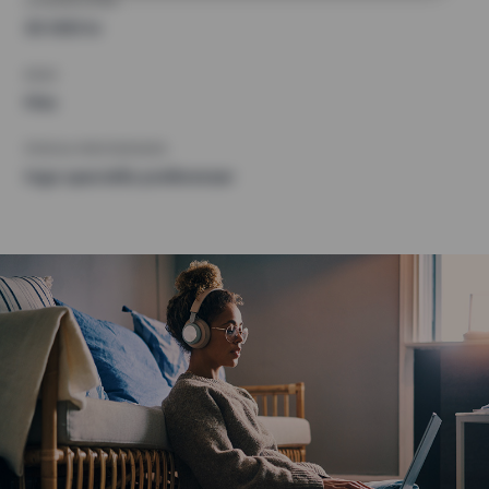
HÖGSTA HYRA
30 000 kr
KRAV
Hiss
ÖVRIGA PREFERENSER
Inga speciella preferenser