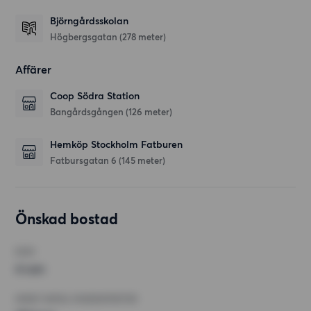
Björngårdsskolan
Högbergsgatan
(278 meter)
Affärer
Coop Södra Station
Bangårdsgången
(126 meter)
Hemköp Stockholm Fatburen
Fatbursgatan 6
(145 meter)
Önskad bostad
RUM
4 rum
MINST ANTAL KVADRATMETER