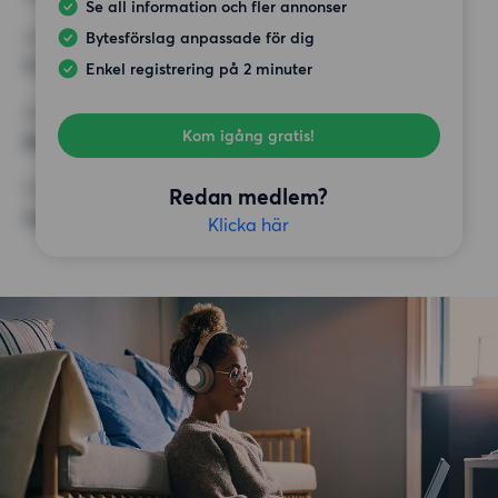
Se all information och fler annonser
Bytesförslag anpassade för dig
HÖGSTA HYRA
9 500 kr
Enkel registrering på 2 minuter
KRAV
Kom igång gratis!
Balkong, Hiss
ÖVRIGA PREFERENSER
Redan medlem?
Inga speciella preferenser
Klicka här