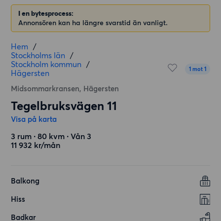
I en bytesprocess:
Annonsören kan ha längre svarstid än vanligt.
Hem
/
Stockholms län
/
Stockholm kommun
/
1 mot 1
Hägersten
Midsommarkransen, Hägersten
Tegelbruksvägen 11
Visa på karta
3 rum ∙ 80 kvm ∙ Vån 3
11 932 kr/mån
Balkong
Hiss
Badkar