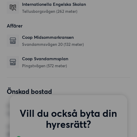
Internationella Engelska Skolan
Tellusborgsvägen
(262 meter)
Affärer
Coop Midsommarkransen
Svandammsvägen 20
(132 meter)
Coop Svandammsplan
Pingstvägen
(572 meter)
Önskad bostad
RUM
Vill du också byta din
1 rum
hyresrätt?
MINST ANTAL KVADRATMETER
30 kvm