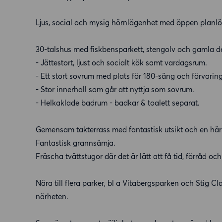
Ljus, social och mysig hörnlägenhet med öppen planlö
30-talshus med fiskbensparkett, stengolv och gamla de
- Jättestort, ljust och socialt kök samt vardagsrum.
- Ett stort sovrum med plats för 180-säng och förvari
- Stor innerhall som går att nyttja som sovrum.
- Helkaklade badrum - badkar & toalett separat.
Gemensam takterrass med fantastisk utsikt och en här
Fantastisk grannsämja.
Fräscha tvättstugor där det är lätt att få tid, förråd oc
Nära till flera parker, bl a Vitabergsparken och Stig C
närheten.