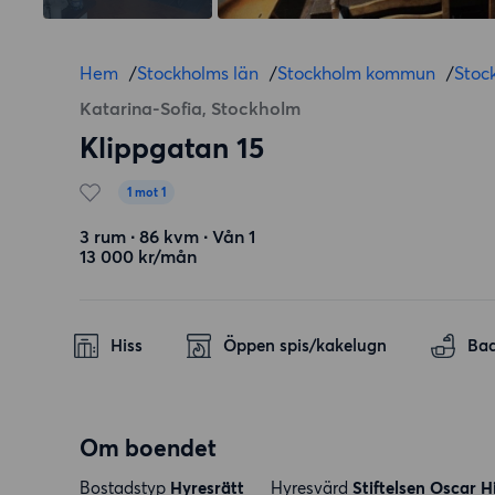
Hem
/
Stockholms län
/
Stockholm kommun
/
Stoc
Katarina-Sofia, Stockholm
Klippgatan 15
1 mot 1
3 rum ∙ 86 kvm ∙ Vån 1
13 000 kr/mån
Hiss
Öppen spis/kakelugn
Ba
Om boendet
Bostadstyp
Hyresrätt
Hyresvärd
Stiftelsen Oscar 