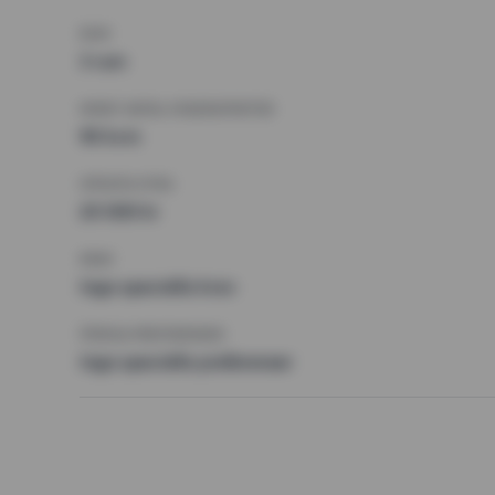
RUM
3 rum
MINST ANTAL KVADRATMETER
90 kvm
HÖGSTA HYRA
20 000 kr
KRAV
Inga speciella krav
ÖVRIGA PREFERENSER
Inga speciella preferenser