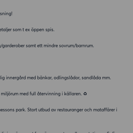
sning!
taljer som t ex öppen spis.
ng/garderober samt ett mindre sovrum/barnrum.
lig innergård med bänkar, odlingslådor, sandlåda mm.
h miljörum med full återvinning i källaren. ♻️
laessons park. Stort utbud av restauranger och mataffärer i