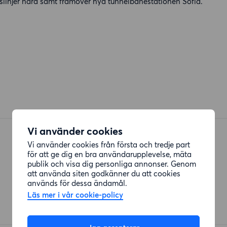
linjer nära samt framöver nya tunnelbanestationen Sofia.
Vi använder cookies
Vi använder cookies från första och tredje part
för att ge dig en bra användarupplevelse, mäta
publik och visa dig personliga annonser. Genom
att använda siten godkänner du att cookies
Restauranger
används för dessa ändamål.
Ai ramen
Läs mer i vår cookie-policy
Åsögatan
(83 meter)