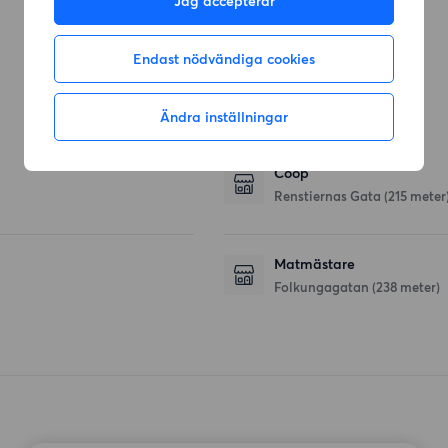
Jag accepterar
Checa
Åsögatan
(101 meter)
Endast nödvändiga cookies
Ändra inställningar
Affärer
Coop
Renstiernas Gata
(215 meter
Matmästare
Folkungagatan
(238 meter)