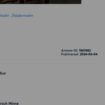
kholm
/
Södermalm
Annons-ID:
1567482
Publicerad:
2024-06-04
dkar
Hirsch Minne