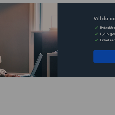
Vill du o
Bytesför
Hjälp ge
Enkel re