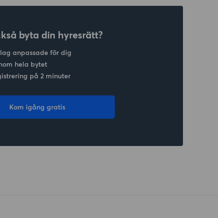
ckså byta din hyresrätt?
slag anpassade för dig
nom hela bytet
gistrering på 2 minuter
Kom igång gratis