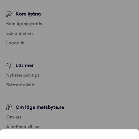
Kom igång
Kom igång gratis
Sök annonser
Logga in
Läs mer
Nyheter och tips
Bytesansökan
Om lägenhetsbyte.se
Om oss
Allmänna villkor
Personuppgiftshantering