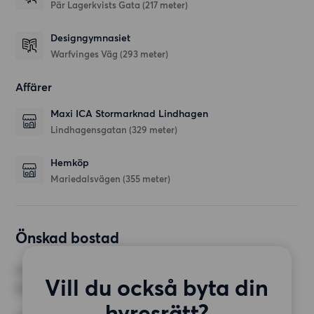
Pär Lagerkvists Gata
(217 meter)
Designgymnasiet
Warfvinges Väg
(293 meter)
Affärer
Maxi ICA Stormarknad Lindhagen
Lindhagensgatan
(329 meter)
Hemköp
Mariedalsvägen
(355 meter)
Önskad bostad
RUM
Vill du också byta din
3 rum
hyresrätt?