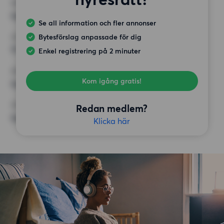
MINST ANTAL KVADRATMETER
Inget val
Se all information och fler annonser
Bytesförslag anpassade för dig
HÖGSTA HYRA
17 500 kr
Enkel registrering på 2 minuter
KRAV
Kom igång gratis!
Inga speciella krav
ÖVRIGA PREFERENSER
Redan medlem?
Inga speciella preferenser
Klicka här