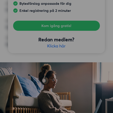
Bytesförslag anpassade för dig
HÖGSTA HYRA
9 500 kr
Enkel registrering på 2 minuter
KRAV
Kom igång gratis!
Inga speciella krav
ÖVRIGA PREFERENSER
Redan medlem?
Inga speciella preferenser
Klicka här