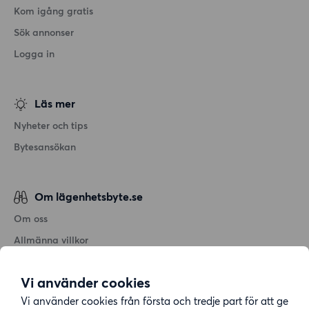
Kom igång gratis
Sök annonser
Logga in
Läs mer
Nyheter och tips
Bytesansökan
Om lägenhetsbyte.se
Om oss
Allmänna villkor
Personuppgiftshantering
Vi använder cookies
Cookiepolicy
Vi använder cookies från första och tredje part för att ge
Sitemap