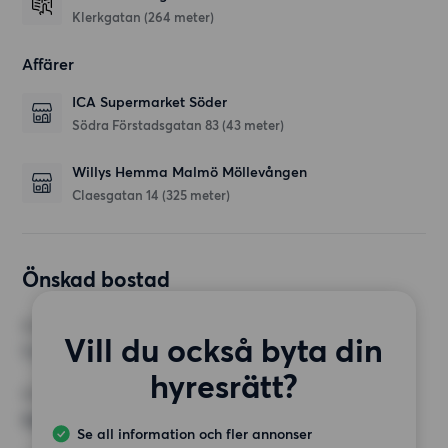
Klerkgatan
(264 meter)
Affärer
ICA Supermarket Söder
Södra Förstadsgatan 83
(43 meter)
Willys Hemma Malmö Möllevången
Claesgatan 14
(325 meter)
Önskad bostad
RUM
Vill du också byta din
1 rum
hyresrätt?
MINST ANTAL KVADRATMETER
Inget val
Se all information och fler annonser