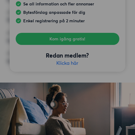
Se all information och fler annonser
Bytesförslag anpassade för dig
HÖGSTA HYRA
10 000 kr
Enkel registrering på 2 minuter
KRAV
Kom igång gratis!
Inga speciella krav
ÖVRIGA PREFERENSER
Redan medlem?
Inga speciella preferenser
Klicka här