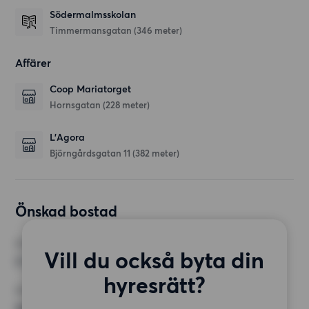
Södermalmsskolan
Timmermansgatan
(346 meter)
Affärer
Coop Mariatorget
Hornsgatan
(228 meter)
L’Agora
Björngårdsgatan 11
(382 meter)
Önskad bostad
RUM
Vill du också byta din
2 rum
hyresrätt?
MINST ANTAL KVADRATMETER
Inget val