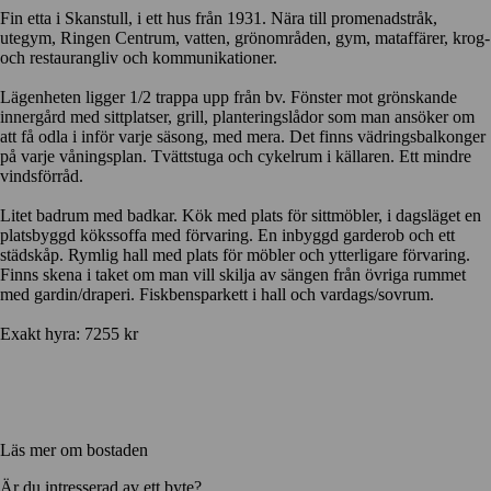
Fin etta i Skanstull, i ett hus från 1931. Nära till promenadstråk,
utegym, Ringen Centrum, vatten, grönområden, gym, mataffärer, krog-
och restaurangliv och kommunikationer.
Lägenheten ligger 1/2 trappa upp från bv. Fönster mot grönskande
innergård med sittplatser, grill, planteringslådor som man ansöker om
att få odla i inför varje säsong, med mera. Det finns vädringsbalkonger
på varje våningsplan. Tvättstuga och cykelrum i källaren. Ett mindre
vindsförråd.
Litet badrum med badkar. Kök med plats för sittmöbler, i dagsläget en
platsbyggd kökssoffa med förvaring. En inbyggd garderob och ett
städskåp. Rymlig hall med plats för möbler och ytterligare förvaring.
Finns skena i taket om man vill skilja av sängen från övriga rummet
med gardin/draperi. Fiskbensparkett i hall och vardags/sovrum.
Exakt hyra: 7255 kr
Läs mer om bostaden
Är du intresserad av ett byte?