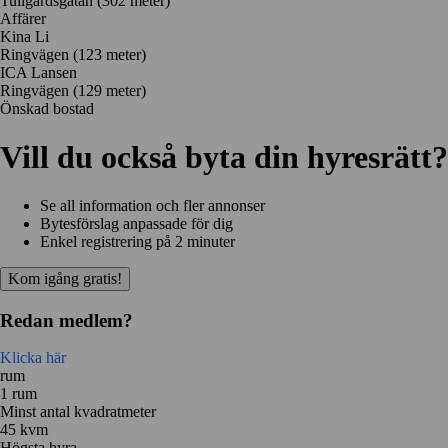
Tullgårdsgatan
(302 meter)
Affärer
Kina Li
Ringvägen
(123 meter)
ICA Lansen
Ringvägen
(129 meter)
Önskad bostad
Vill du också byta din hyresrätt?
Se all information och fler annonser
Bytesförslag anpassade för dig
Enkel registrering på 2 minuter
Kom igång gratis!
Redan medlem?
Klicka här
rum
1 rum
Minst antal kvadratmeter
45 kvm
Högsta hyra