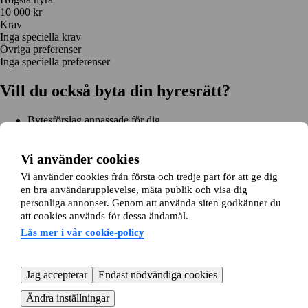
10 000 kr
Krav
Inga speciella krav
Övriga preferenser
Inga speciella preferenser
Vill du också byta din hyresrätt?
Bytesförslag anpassade för dig
Hjälp genom hela bytet
Enkel registrering på 2 minuter
Vi använder cookies
Kom igång gratis
Vi använder cookies från första och tredje part för att ge dig
Kom igång
en bra användarupplevelse, mäta publik och visa dig
Kom igång gratis
Sök annonser
Logga in
personliga annonser. Genom att använda siten godkänner du
Läs mer
att cookies används för dessa ändamål.
Nyheter och tips
Bytesansökan
Om lägenhetsbyte.se
Läs mer i vår cookie-policy
Om oss
Allmänna villkor
Personuppgiftshantering
Cookiepolicy
Sitemap
Kundtjänst
Jag accepterar
Endast nödvändiga cookies
Hjälp
08-22 00 90
E-post:
info@lagenhetsbyte.se
Ändra inställningar