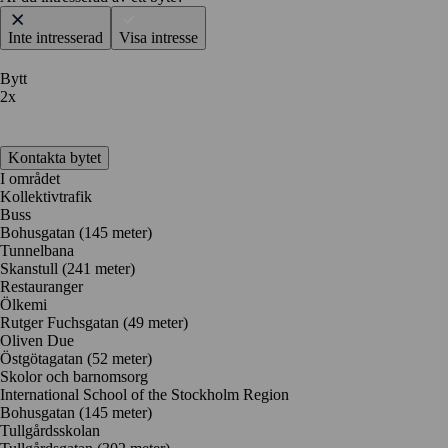
Inte intresserad
Visa intresse
Bytt
2x
Kontakta bytet
I området
Kollektivtrafik
Buss
Bohusgatan (145 meter)
Tunnelbana
Skanstull (241 meter)
Restauranger
Ölkemi
Rutger Fuchsgatan
(49 meter)
Oliven Due
Östgötagatan
(52 meter)
Skolor och barnomsorg
International School of the Stockholm Region
Bohusgatan
(145 meter)
Tullgårdsskolan