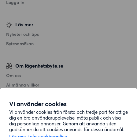
Logga in
Läs mer
Nyheter och tips
Bytesansökan
Om lägenhetsbyte.se
Om oss
Allmänna villkor
Personuppgiftshantering
Vi använder cookies
Cookiepolicy
Vi använder cookies från första och tredje part för att ge
Sitemap
dig en bra användarupplevelse, mäta publik och visa
dig personliga annonser. Genom att använda siten
godkänner du att cookies används för dessa ändamål.
Kundtjänst
Läs mer i vår cookie-policy