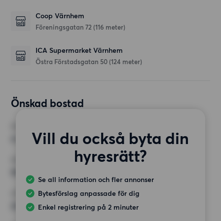
Coop Värnhem
Föreningsgatan 72
(116 meter)
ICA Supermarket Värnhem
Östra Förstadsgatan 50
(124 meter)
Önskad bostad
RUM
Vill du också byta din
4 rum
hyresrätt?
MINST ANTAL KVADRATMETER
90 kvm
Se all information och fler annonser
Bytesförslag anpassade för dig
HÖGSTA HYRA
25 000 kr
Enkel registrering på 2 minuter