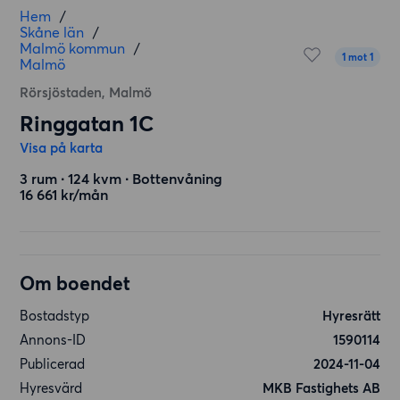
Hem
/
Skåne län
/
Malmö kommun
/
1 mot 1
Malmö
Rörsjöstaden, Malmö
Ringgatan 1C
Visa på karta
3 rum ∙ 124 kvm ∙ Bottenvåning
16 661 kr/mån
Om boendet
Bostadstyp
Hyresrätt
Annons-ID
1590114
Publicerad
2024-11-04
Hyresvärd
MKB Fastighets AB