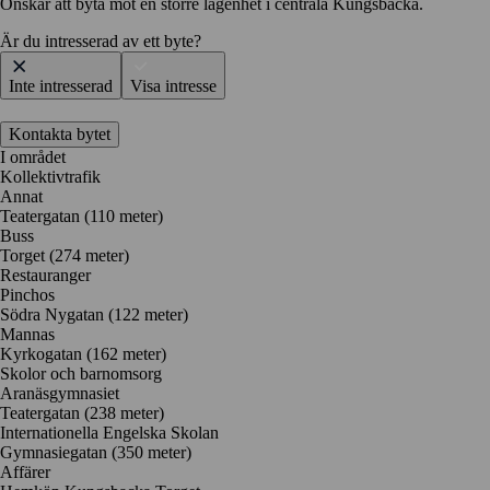
Önskar att byta mot en större lägenhet i centrala Kungsbacka.
Är du intresserad av ett byte?
Inte intresserad
Visa intresse
Kontakta bytet
I området
Kollektivtrafik
Annat
Teatergatan (110 meter)
Buss
Torget (274 meter)
Restauranger
Pinchos
Södra Nygatan
(122 meter)
Mannas
Kyrkogatan
(162 meter)
Skolor och barnomsorg
Aranäsgymnasiet
Teatergatan
(238 meter)
Internationella Engelska Skolan
Gymnasiegatan
(350 meter)
Affärer