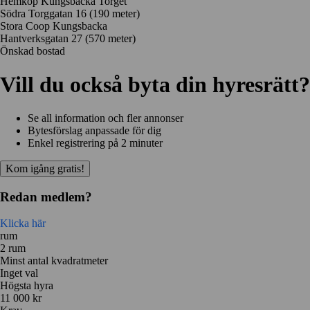
Hemköp Kungsbacka Torget
Södra Torggatan 16
(190 meter)
Stora Coop Kungsbacka
Hantverksgatan 27
(570 meter)
Önskad bostad
Vill du också byta din hyresrätt?
Se all information och fler annonser
Bytesförslag anpassade för dig
Enkel registrering på 2 minuter
Kom igång gratis!
Redan medlem?
Klicka här
rum
2 rum
Minst antal kvadratmeter
Inget val
Högsta hyra
11 000 kr