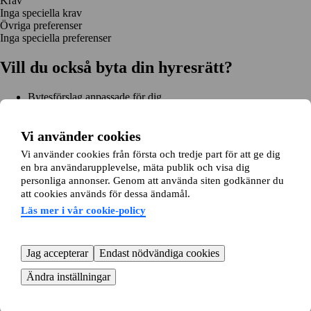
Krav
Inga speciella krav
Övriga preferenser
Inga speciella preferenser
Vill du också byta din hyresrätt?
Bytesförslag anpassade för dig
Hjälp genom hela bytet
Enkel registrering på 2 minuter
Vi använder cookies
Kom igång gratis
Vi använder cookies från första och tredje part för att ge dig
Kom igång
en bra användarupplevelse, mäta publik och visa dig
Kom igång gratis
Sök annonser
Logga in
personliga annonser. Genom att använda siten godkänner du
Läs mer
att cookies används för dessa ändamål.
Nyheter och tips
Bytesansökan
Om lägenhetsbyte.se
Läs mer i vår cookie-policy
Om oss
Allmänna villkor
Personuppgiftshantering
Cookiepolicy
Sitemap
Kundtjänst
Jag accepterar
Endast nödvändiga cookies
Hjälp
08-22 00 90
E-post:
info@lagenhetsbyte.se
Ändra inställningar
© 2004-2026 Lägenhetsbyte Sverige AB