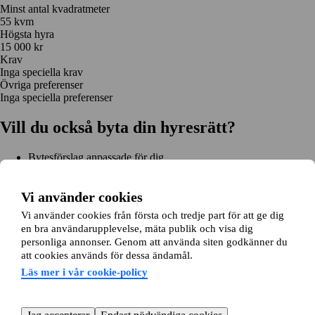
Minst antal kvadratmeter
55 kvm
Högsta hyra
15 000 kr
Krav
Inga speciella krav
Övriga preferenser
Inga speciella preferenser
Vill du också byta din hyresrätt?
Bytesförslag anpassade för dig
Hjälp genom hela bytet
Enkel registrering på 2 minuter
Vi använder cookies
Kom igång gratis
Vi använder cookies från första och tredje part för att ge dig
Kom igång
en bra användarupplevelse, mäta publik och visa dig
Kom igång gratis
Sök annonser
Logga in
personliga annonser. Genom att använda siten godkänner du
Läs mer
att cookies används för dessa ändamål.
Nyheter och tips
Bytesansökan
Om lägenhetsbyte.se
Läs mer i vår cookie-policy
Om oss
Allmänna villkor
Personuppgiftshantering
Cookiepolicy
Sitemap
Kundtjänst