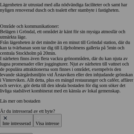
Lägenheten är utrustad med alla nödvändiga faciliteter och samt har
nyligen renoverad dusch och toalett efter stambyte i fastigheten.
Område och kommunikationer:
Belägen i Gröndal, ett området är känt för sin mysiga atmosfär och
utmärkta läge.
Från lägenheten är det mindre än en minut till Gröndal station, där du
kan ta tvärbanan som tar dig till Liljeholmens galleria på 5min och
centrala Stockholm på 20min.
I närheten finns även flera vackra grönområden, där du kan njuta av
lugna promenader eller joggingturer. Njut av närheten till vattnet och
de populära attraktionerna som finnes i området, exempelvis den
levande skärgårdsmiljön vid Årstaviken eller den inbjudande grönskan
i Vinterviken. Allt detta, plus en mängd restauranger och caféer, affärer
och service, gör detta till den ideala bostaden för dig som söker det
livliga stadslivet kombinerat med en känsla av lokal gemenskap.
Läs mer om bostaden
Är du intresserad av ett byte?
Inte intresserad
Visa intresse