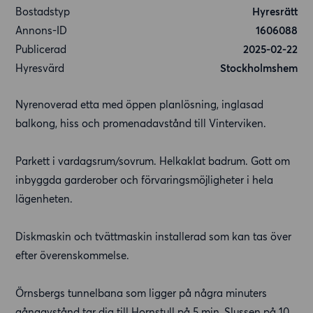
Bostadstyp
Hyresrätt
Annons-ID
1606088
Publicerad
2025-02-22
Hyresvärd
Stockholmshem
Nyrenoverad etta med öppen planlösning, inglasad
balkong, hiss och promenadavstånd till Vinterviken.
Parkett i vardagsrum/sovrum. Helkaklat badrum. Gott om
inbyggda garderober och förvaringsmöjligheter i hela
lägenheten.
Diskmaskin och tvättmaskin installerad som kan tas över
efter överenskommelse.
Örnsbergs tunnelbana som ligger på några minuters
gångavstånd tar dig till Hornstull på 5 min, Slussen på 10