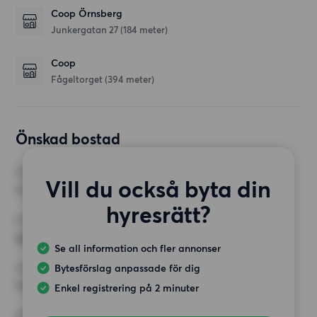
Coop Örnsberg
Junkergatan 27
(184 meter)
Coop
Fågeltorget
(394 meter)
Önskad bostad
RUM
Vill du också byta din
1 rum
hyresrätt?
MINST ANTAL KVADRATMETER
Inget val
Se all information och fler annonser
Bytesförslag anpassade för dig
HÖGSTA HYRA
7 000 kr
Enkel registrering på 2 minuter
KRAV