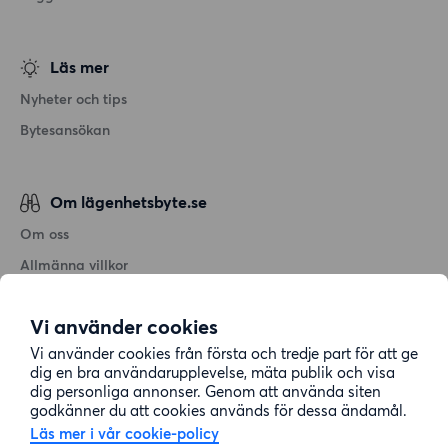
Läs mer
Nyheter och tips
Bytesansökan
Om lägenhetsbyte.se
Om oss
Allmänna villkor
Personuppgiftshantering
Vi använder cookies
Cookiepolicy
Vi använder cookies från första och tredje part för att ge
Sitemap
dig en bra användarupplevelse, mäta publik och visa
dig personliga annonser. Genom att använda siten
godkänner du att cookies används för dessa ändamål.
Kundtjänst
Läs mer i vår cookie-policy