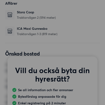
Affärer
Stora Coop
Traktorvägen 2
(594 meter)
ICA Maxi Gunnesbo
Traktorvägen 1-3
(819 meter)
Önskad bostad
RUM
Vill du också byta din
4 rum
hyresrätt?
MINST ANTAL KVADRATMETER
Inget val
Se all information och fler annonser
Bytesförslag anpassade för dig
HÖGSTA HYRA
12 500 kr
Enkel registrering på 2 minuter