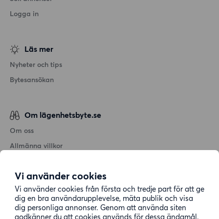
Logga in
Läs mer
Nyheter och tips
Bytesansökan
Om lägenhetsbyte.se
Om oss
Allmänna villkor
Personuppgiftshantering
Vi använder cookies
Cookiepolicy
Vi använder cookies från första och tredje part för att ge
Sitemap
dig en bra användarupplevelse, mäta publik och visa
dig personliga annonser. Genom att använda siten
godkänner du att cookies används för dessa ändamål.