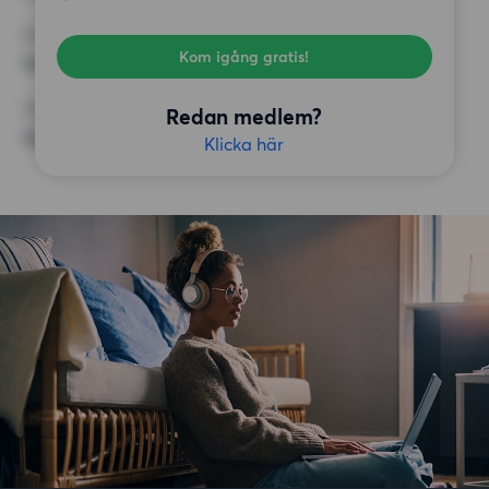
KRAV
Kom igång gratis!
Inga speciella krav
ÖVRIGA PREFERENSER
Redan medlem?
Inga speciella preferenser
Klicka här