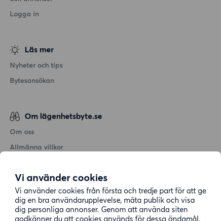
Logga in
Läs mer
Nyheter och tips
Bytesansökan
Om lägenhetsbyte.se
Om oss
Allmänna villkor
Personuppgiftshantering
Vi använder cookies
Cookiepolicy
Vi använder cookies från första och tredje part för att ge
Sitemap
dig en bra användarupplevelse, mäta publik och visa
dig personliga annonser. Genom att använda siten
godkänner du att cookies används för dessa ändamål.