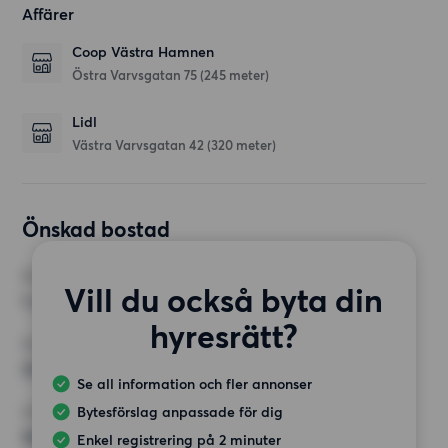
Affärer
Coop Västra Hamnen
Östra Varvsgatan 75
(245 meter)
Lidl
Västra Varvsgatan 42
(320 meter)
Önskad bostad
RUM
Vill du också byta din
1 rum
hyresrätt?
MINST ANTAL KVADRATMETER
35 kvm
Se all information och fler annonser
Bytesförslag anpassade för dig
HÖGSTA HYRA
18 000 kr
Enkel registrering på 2 minuter