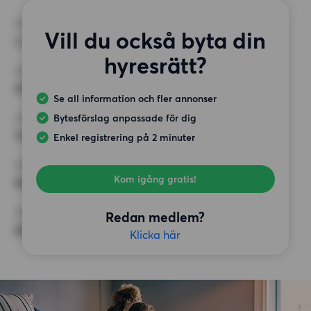
RUM
Vill du också byta din
2 rum
hyresrätt?
MINST ANTAL KVADRATMETER
60 kvm
Se all information och fler annonser
Bytesförslag anpassade för dig
HÖGSTA HYRA
15 000 kr
Enkel registrering på 2 minuter
KRAV
Kom igång gratis!
Balkong, Hiss
ÖVRIGA PREFERENSER
Redan medlem?
Badkar,
Klicka här