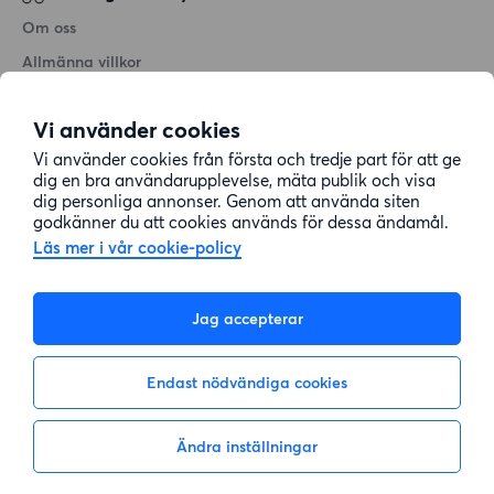
Om oss
Allmänna villkor
Personuppgiftshantering
Vi använder cookies
Cookiepolicy
Vi använder cookies från första och tredje part för att ge
Sitemap
dig en bra användarupplevelse, mäta publik och visa
dig personliga annonser. Genom att använda siten
godkänner du att cookies används för dessa ändamål.
Kundtjänst
Läs mer i vår cookie-policy
Hjälp
Jag accepterar
08-22 00 90
Endast nödvändiga cookies
E-post:
info@lagenhetsbyte.se
Ändra inställningar
Inte intresserad
Visa intresse
© 2004-2026 Lägenhetsbyte Sverige AB