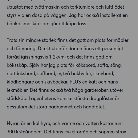
utrustat med tvättmaskin och torktumlare och luftflödet
styrs via en dosa på väggen. Jag har också installerat en
bänkdismaskin som går att köpa loss.
Trots sin mindre storlek finns det gott om plats för möbler
och förvaring! Direkt utanför dörren finns ett personligt
förråd (gissningsvis 1-2kvm) och det finns gott om
köksskåp. Själv har jag plats för köksbord, soffa, säng,
nattduksbord, soffbord, tv, två bokhyllor, skrivbord,
klädhängare och skivbackar, PLUS en katt och hans
lekmöbler. Det finns också två höga garderober, utöver
städskåp. Lägenhetens kanske största dragplåster är
dessutom det stora badrummet och handfatet.
Hyran är en kallhyra, och värme och vatten kostar runt
300 kr/månaden. Det finns cykelförråd och soprum strax