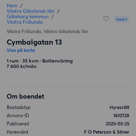
Hem
/
Västra Götalands län
/
Göteborg kommun
/
1 mot 1
Västra Frölunda
Västra Frölunda, Västra Götalands län
Cymbalgatan 13
Visa på karta
1 rum ∙ 35 kvm ∙ Bottenvåning
7 600 kr/mån
Om boendet
Bostadstyp
Hyresrätt
Annons-ID
1610728
Publicerad
2025-03-25
Hyresvärd
F O Peterson & Söner