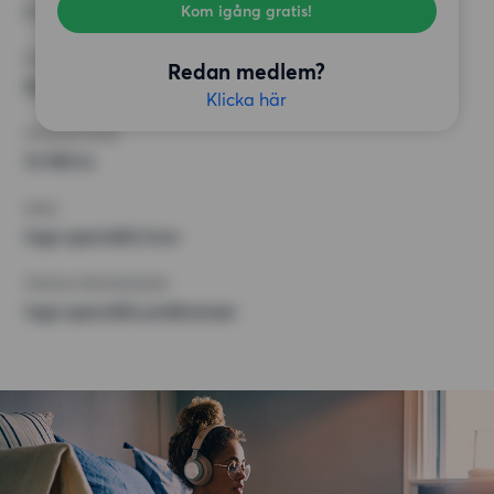
3 rum
Kom igång gratis!
MINST ANTAL KVADRATMETER
Redan medlem?
50 kvm
Klicka här
HÖGSTA HYRA
13 995 kr
KRAV
Inga speciella krav
ÖVRIGA PREFERENSER
Inga speciella preferenser