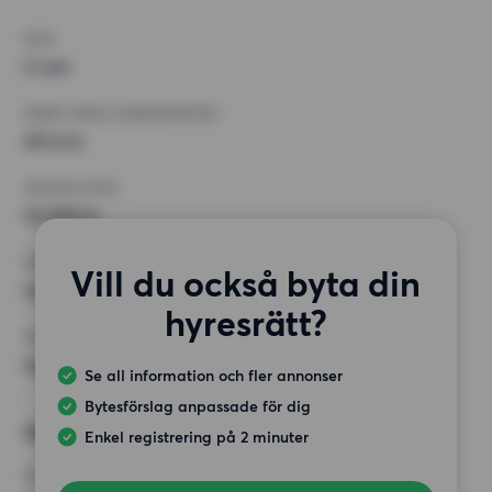
RUM
2 rum
MINST ANTAL KVADRATMETER
45 kvm
HÖGSTA HYRA
10 000 kr
KRAV
Vill du också byta din
Inga speciella krav
hyresrätt?
ÖVRIGA PREFERENSER
Inga speciella preferenser
Se all information och fler annonser
Bytesförslag anpassade för dig
Alternativt önskemål
Enkel registrering på 2 minuter
RUM