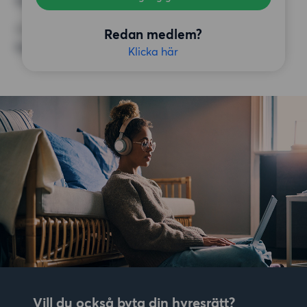
Inga speciella krav
ÖVRIGA PREFERENSER
Redan medlem?
Inga speciella preferenser
Klicka här
Vill du också byta din hyresrätt?