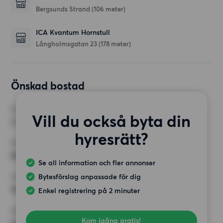
Bergsunds Strand
(106 meter)
ICA Kvantum Hornstull
Långholmsgatan 23
(178 meter)
Önskad bostad
RUM
Vill du också byta din
3 rum
hyresrätt?
MINST ANTAL KVADRATMETER
68 kvm
Se all information och fler annonser
Bytesförslag anpassade för dig
HÖGSTA HYRA
16 000 kr
Enkel registrering på 2 minuter
KRAV
Kom igång gratis!