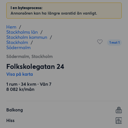
I en bytesprocess:
Annonsören kan ha längre svarstid än vanligt.
Hem
/
Stockholms län
/
Stockholm kommun
/
Stockholm
/
1 mot 1
Södermalm
Södermalm, Stockholm
Folkskolegatan 24
Visa på karta
1 rum ∙ 34 kvm ∙ Vån 7
8 082 kr/mån
Balkong
Hiss