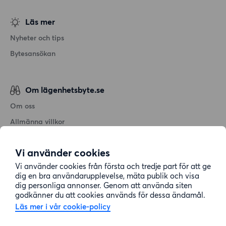
Läs mer
Nyheter och tips
Bytesansökan
Om lägenhetsbyte.se
Om oss
Allmänna villkor
Personuppgiftshantering
Vi använder cookies
Cookiepolicy
Vi använder cookies från första och tredje part för att ge
Sitemap
dig en bra användarupplevelse, mäta publik och visa
dig personliga annonser. Genom att använda siten
godkänner du att cookies används för dessa ändamål.
Kundtjänst
Läs mer i vår cookie-policy
Hjälp