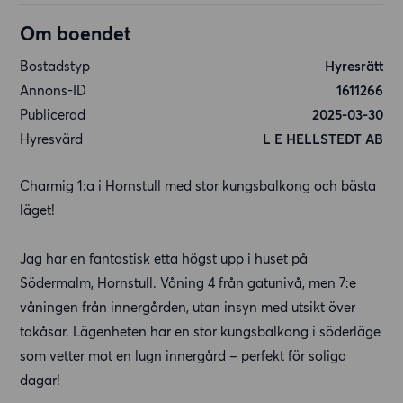
Om boendet
Bostadstyp
Hyresrätt
Annons-ID
1611266
Publicerad
2025-03-30
Hyresvärd
L E HELLSTEDT AB
Charmig 1:a i Hornstull med stor kungsbalkong och bästa
läget!
Jag har en fantastisk etta högst upp i huset på
Södermalm, Hornstull. Våning 4 från gatunivå, men 7:e
våningen från innergården, utan insyn med utsikt över
takåsar. Lägenheten har en stor kungsbalkong i söderläge
som vetter mot en lugn innergård – perfekt för soliga
dagar!