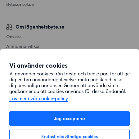
Bytesansökan
Om lägenhetsbyte.se
Om oss
Allmänna villkor
Personuppgiftshantering
Vi använder cookies
Cookiepolicy
Vi använder cookies från första och tredje part för att ge
Sitemap
dig en bra användarupplevelse, mäta publik och visa
dig personliga annonser. Genom att använda siten
godkänner du att cookies används för dessa ändamål.
Kundtjänst
Läs mer i vår cookie-policy
Hjälp
Jag accepterar
08-22 00 90
Endast nödvändiga cookies