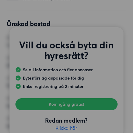
Önskad bostad
RUM
Vill du också byta din
1 rum
hyresrätt?
MINST ANTAL KVADRATMETER
20 kvm
Se all information och fler annonser
Bytesförslag anpassade för dig
HÖGSTA HYRA
12 000 kr
Enkel registrering på 2 minuter
KRAV
Kom igång gratis!
Inga speciella krav
ÖVRIGA PREFERENSER
Redan medlem?
Inga speciella preferenser
Klicka här