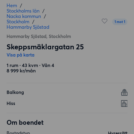
Hem
/
Stockholms län
/
Nacka kommun
/
Stockholm
/
1 mot 1
Hammarby Sjöstad
Hammarby Sjöstad, Stockholm
Skeppsmäklargatan 25
Visa på karta
1 rum ∙ 43 kvm ∙ Vån 4
8 999 kr/mån
Balkong
Hiss
Om boendet
Bostadstyp
Hyresrätt