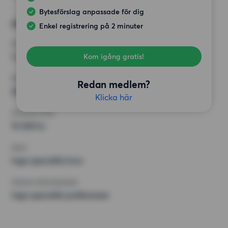
Bytesförslag anpassade för dig
Alternativt önskemål
Enkel registrering på 2 minuter
RUM
1 rum
Kom igång gratis!
MINST ANTAL KVADRATMETER
Redan medlem?
30 kvm
Klicka här
HÖGSTA HYRA
15 000 kr
KRAV
Inga speciella krav
ÖVRIGA PREFERENSER
Inga speciella preferenser