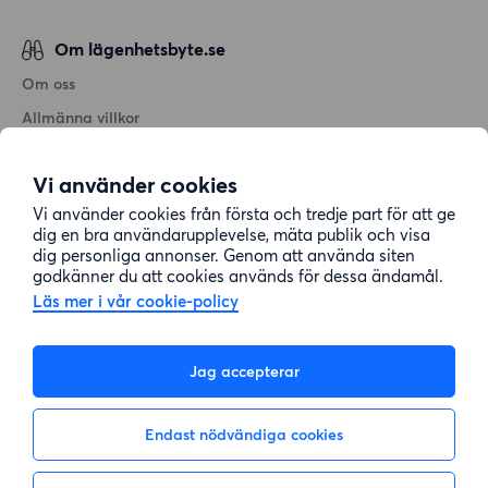
Om lägenhetsbyte.se
Om oss
Allmänna villkor
Personuppgiftshantering
Vi använder cookies
Cookiepolicy
Vi använder cookies från första och tredje part för att ge
Sitemap
dig en bra användarupplevelse, mäta publik och visa
dig personliga annonser. Genom att använda siten
godkänner du att cookies används för dessa ändamål.
Kundtjänst
Läs mer i vår cookie-policy
Hjälp
Jag accepterar
08-22 00 90
Endast nödvändiga cookies
E-post:
info@lagenhetsbyte.se