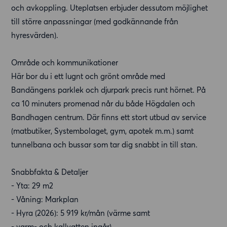
och avkoppling. Uteplatsen erbjuder dessutom möjlighet
till större anpassningar (med godkännande från
hyresvärden).
Område och kommunikationer
Här bor du i ett lugnt och grönt område med
Bandängens parklek och djurpark precis runt hörnet. På
ca 10 minuters promenad når du både Högdalen och
Bandhagen centrum. Där finns ett stort utbud av service
(matbutiker, Systembolaget, gym, apotek m.m.) samt
tunnelbana och bussar som tar dig snabbt in till stan.
Snabbfakta & Detaljer
- Yta: 29 m2
- Våning: Markplan
- Hyra (2026): 5 919 kr/mån (värme samt
- varm- och kallvatten ingår).