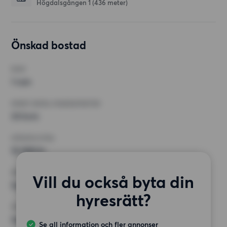
Högdalsgången 1
(436 meter)
Önskad bostad
RUM
1 rum
MINST ANTAL KVADRATMETER
33 kvm
HÖGSTA HYRA
15 000 kr
KRAV
Vill du också byta din
Inga speciella krav
hyresrätt?
ÖVRIGA PREFERENSER
Inga speciella preferenser
Se all information och fler annonser