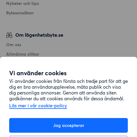
Nyheter och tips
Bytesansökan
Om lägenhetsbyte.se
Om oss
Allmänna villkor
Personuppgiftshantering
Vi använder cookies
Cookiepolicy
Vi använder cookies från första och tredje part för att ge
Sitemap
dig en bra användarupplevelse, mäta publik och visa
dig personliga annonser. Genom att använda siten
godkänner du att cookies används för dessa ändamål.
Kundtjänst
Läs mer i vår cookie-policy
Hjälp
Jag accepterar