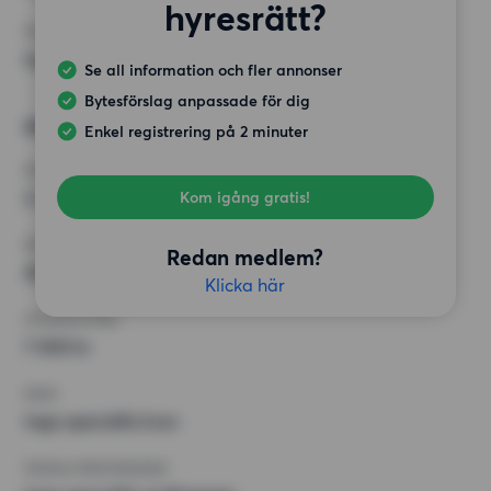
hyresrätt?
ÖVRIGA PREFERENSER
Inga speciella preferenser
Se all information och fler annonser
Bytesförslag anpassade för dig
Alternativt önskemål
Enkel registrering på 2 minuter
RUM
2 rum
Kom igång gratis!
MINST ANTAL KVADRATMETER
Redan medlem?
40 kvm
Klicka här
HÖGSTA HYRA
7 000 kr
KRAV
Inga speciella krav
ÖVRIGA PREFERENSER