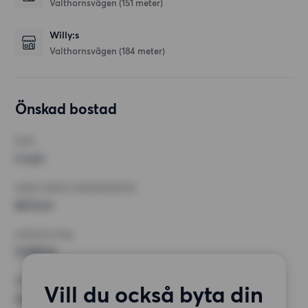
Valthornsvägen
(151 meter)
Willy:s
Valthornsvägen
(184 meter)
Önskad bostad
RUM
3 rum
MINST ANTAL KVADRATMETER
60 kvm
HÖGSTA HYRA
9 500 kr
KRAV
Vill du också byta din
Inga speciella krav