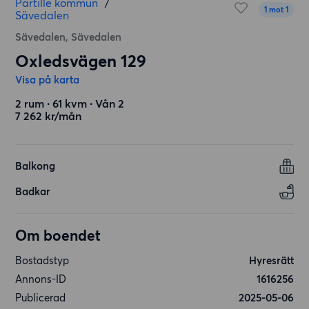
Partille kommun
/
1 mot 1
Sävedalen
Sävedalen, Sävedalen
Oxledsvägen 129
Visa på karta
2 rum ∙ 61 kvm ∙ Vån 2
7 262 kr/mån
Balkong
Badkar
Om boendet
Bostadstyp
Hyresrätt
Annons-ID
1616256
Publicerad
2025-05-06