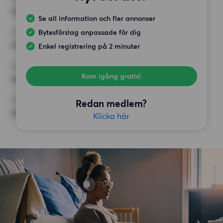
Inget val
Se all information och fler annonser
Bytesförslag anpassade för dig
HÖGSTA HYRA
14 000 kr
Enkel registrering på 2 minuter
KRAV
Kom igång gratis!
Inga speciella krav
ÖVRIGA PREFERENSER
Redan medlem?
Inga speciella preferenser
Klicka här