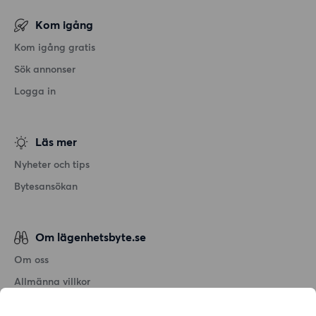
Kom igång
Kom igång gratis
Sök annonser
Logga in
Läs mer
Nyheter och tips
Bytesansökan
Om lägenhetsbyte.se
Om oss
Allmänna villkor
Personuppgiftshantering