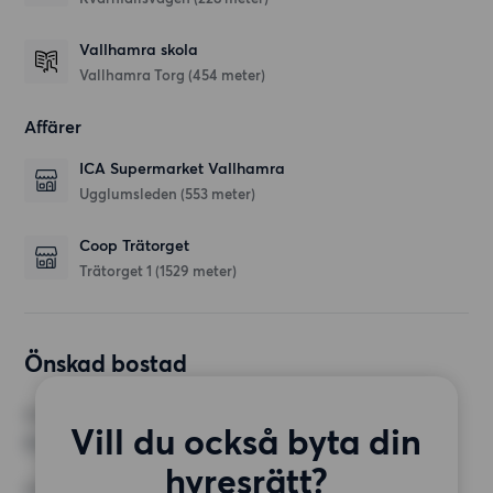
Vallhamra skola
Vallhamra Torg
(454 meter)
Affärer
ICA Supermarket Vallhamra
Ugglumsleden
(553 meter)
Coop Trätorget
Trätorget 1
(1529 meter)
Önskad bostad
RUM
Vill du också byta din
3 rum
hyresrätt?
MINST ANTAL KVADRATMETER