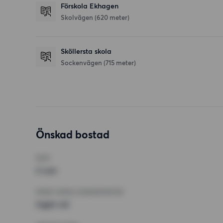
Förskola Ekhagen
Skolvägen
(620 meter)
Sköllersta skola
Sockenvägen
(715 meter)
Önskad bostad
RUM
2 rum
MINST ANTAL KVADRATMETER
Inget val