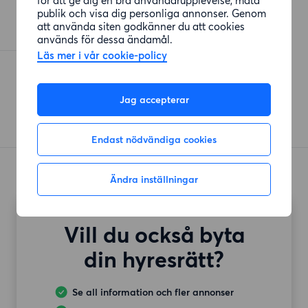
publik och visa dig personliga annonser. Genom
att använda siten godkänner du att cookies
används för dessa ändamål.
Läs mer i vår cookie-policy
Jag accepterar
Endast nödvändiga cookies
Ändra inställningar
Vill du också byta
din hyresrätt?
Se all information och fler annonser