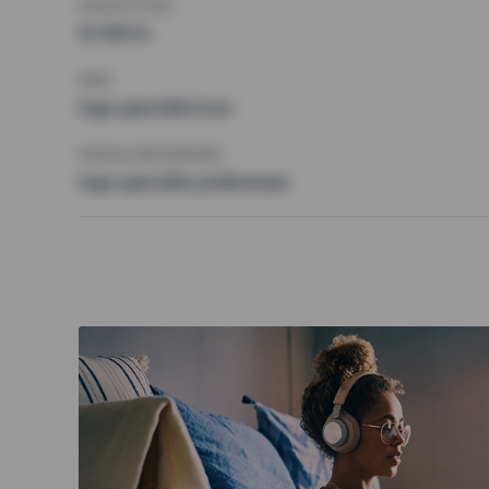
HÖGSTA HYRA
12 500 kr
KRAV
Inga speciella krav
ÖVRIGA PREFERENSER
Inga speciella preferenser