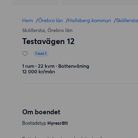
Hem
/
Örebro län
/
Hallsberg kommun
/
Sköllerst
Sköllersta, Örebro län
Testavägen 12
1 mot 1
1 rum ∙ 22 kvm ∙ Bottenvåning
12 000 kr/mån
Om boendet
Bostadstyp
Hyresrätt