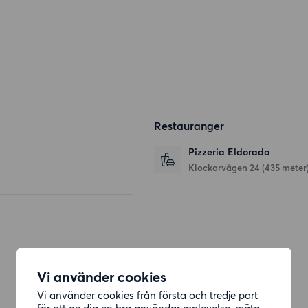
Restauranger
Pizzeria Eldorado
Klockarvägen 24
(435 meter
Vi använder cookies
Vi använder cookies från första och tredje part
för att ge dig en bra användarupplevelse, mäta