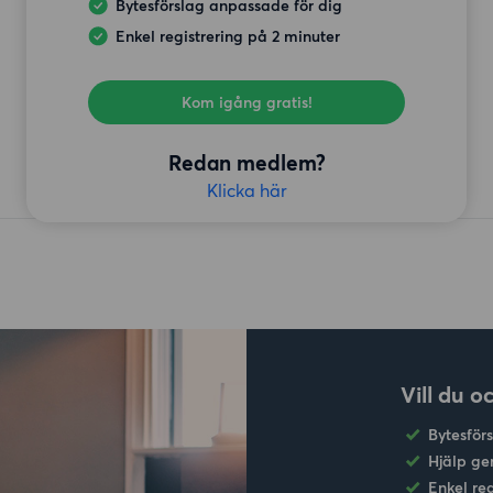
Bytesförslag anpassade för dig
Enkel registrering på 2 minuter
Kom igång gratis!
Redan medlem?
Klicka här
Vill du o
Bytesför
Hjälp ge
Enkel re