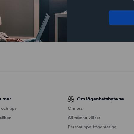
s mer
Om lägenhetsbyte.se
 och tips
Om oss
nsökan
Allmänna villkor
Personuppgiftshantering