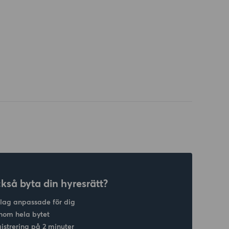
ckså byta din hyresrätt?
slag anpassade för dig
nom hela bytet
gistrering på 2 minuter