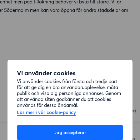
enhet men pga tillökning behöver vi byta till större. Vi är
ler Södermalm men kan vara öppna för andra stadsdelar om
Vi använder cookies
Vi använder cookies från första och tredje part
för att ge dig en bra användarupplevelse, mäta
Restauranger
publik och visa dig personliga annonser. Genom
att använda siten godkänner du att cookies
Spisa Pizza
används för dessa ändamål.
Hammarby Allé
(38 meter)
Läs mer i vår cookie-policy
Jag accepterar
Lax
Hammarby Allé
(71 meter)