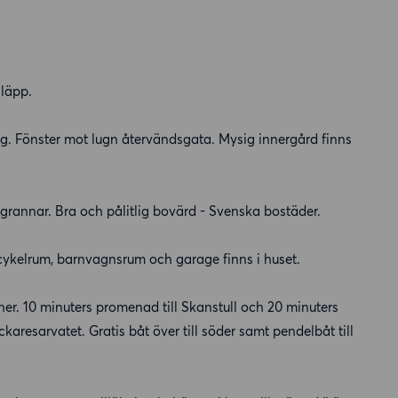
släpp.
ag. Fönster mot lugn återvändsgata. Mysig innergård finns
 grannar. Bra och pålitlig bovärd - Svenska bostäder.
 cykelrum, barnvagnsrum och garage finns i huset.
er. 10 minuters promenad till Skanstull och 20 minuters
aresarvatet. Gratis båt över till söder samt pendelbåt till