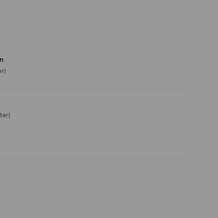
n
r)
ter)