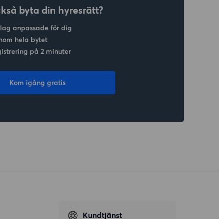
ckså byta din hyresrätt?
slag anpassade för dig
nom hela bytet
gistrering på 2 minuter
Kom igång gratis
Kundtjänst