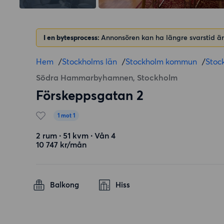
I en bytesprocess:
Annonsören kan ha längre svarstid än
Hem
/
Stockholms län
/
Stockholm kommun
/
Stoc
Södra Hammarbyhamnen, Stockholm
Förskeppsgatan 2
1 mot 1
2 rum ∙ 51 kvm ∙ Vån 4
10 747 kr/mån
Balkong
Hiss