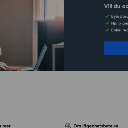
Vill du o
Bytesför
Hjälp ge
Enkel re
s mer
Om lägenhetsbyte.se