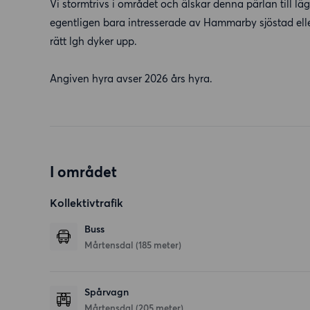
Vi stormtrivs i området och älskar denna pärlan till läg
egentligen bara intresserade av Hammarby sjöstad el
rätt lgh dyker upp.
Angiven hyra avser 2026 års hyra.
I området
Kollektivtrafik
Buss
Mårtensdal (185 meter)
Spårvagn
Mårtensdal (205 meter)