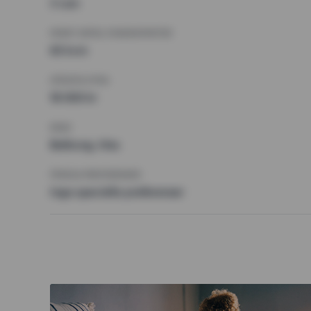
3 rum
MINST ANTAL KVADRATMETER
65 kvm
HÖGSTA HYRA
18 000 kr
KRAV
Balkong, Hiss
ÖVRIGA PREFERENSER
Inga speciella preferenser