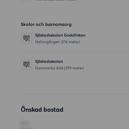
Skolor och barnomsorg
Sjöstadsskolan Godsfinkan
Heliosgången
(216 meter)
Sjöstadsskolan
Hammarby Allé
(299 meter)
Önskad bostad
RUM