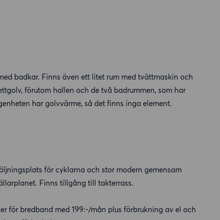
ed badkar. Finns även ett litet rum med tvättmaskin och
kettgolv, förutom hallen och de två badrummen, som har
Lägenheten har golvvärme, så det finns inga element.
sköljningsplats för cyklarna och stor modern gemensam
llarplanet. Finns tillgång till takterrass.
ader för bredband med 199:-/mån plus förbrukning av el och