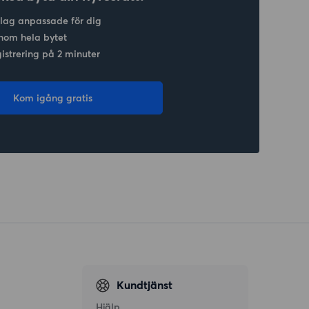
slag anpassade för dig
nom hela bytet
gistrering på 2 minuter
Kom igång gratis
Kundtjänst
Hjälp