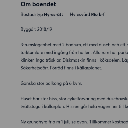
Om boendet
Bostadstyp
Hyresrätt
Hyresvärd
Rio brf
Byggår: 2018/19
3-rumslägenhet med 2 badrum, ett med dusch och ett m
torktumlare med ingång från hallen. Alla rum har par
klinker. Inga trösklar. Diskmaskin finns i köksdelen. 
Säkerhetsdörr. Förråd finns i källarplanet.
Ganska stor balkong på 6 kvm.
Huset har stor hiss, stor cykelförvaring med duschav
tvättstuga i källarplan. Hissen går hela vägen ner till kä
Ny grundhyra fr o m 1 juli, se ovan. Tillkommer kostn