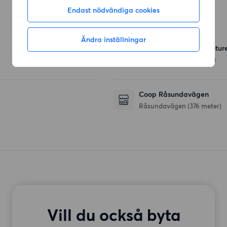
Endast nödvändiga cookies
Affärer
Ändra inställningar
Hemköp Sundbyberg Stur
Sturegatan 5
(308 meter)
Coop Råsundavägen
Råsundavägen
(376 meter)
Vill du också byta