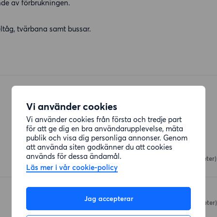
nde av förbrukningen.
ltåg, tvärbana samt bussar.
Vi använder cookies
Vi använder cookies från första och tredje part
för att ge dig en bra användarupplevelse, mäta
Restauranger
publik och visa dig personliga annonser. Genom
att använda siten godkänner du att cookies
Mezefabriken
används för dessa ändamål.
Ekensbergsvägen
(43 meter)
Läs mer i vår cookie-policy
Brasseri La Vie
Jag accepterar
Ekensbergsvägen
(64 meter)