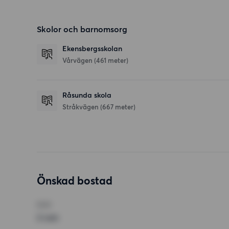
Skolor och barnomsorg
Ekensbergsskolan
Vårvägen
(461 meter)
Råsunda skola
Stråkvägen
(667 meter)
Önskad bostad
RUM
2 rum