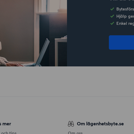
Bytesför
Hjälp ge
Enkel re
s mer
Om lägenhetsbyte.se
 och tips
Om oss