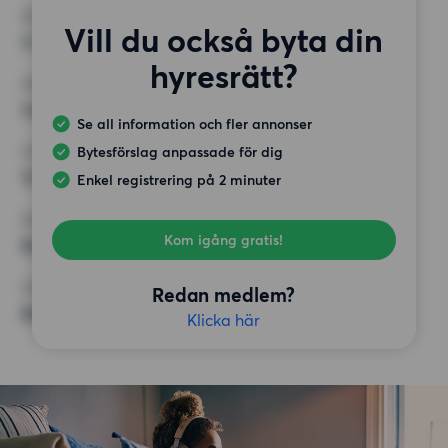
RUM
Vill du också byta din
4 rum
hyresrätt?
MINST ANTAL KVADRATMETER
Inget val
Se all information och fler annonser
Bytesförslag anpassade för dig
HÖGSTA HYRA
15 000 kr
Enkel registrering på 2 minuter
KRAV
Kom igång gratis!
Balkong,
ÖVRIGA PREFERENSER
Redan medlem?
Badkar,
Klicka här