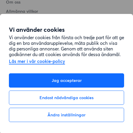
Om oss
Allmänna villkor
Personuppgiftshantering
Vi använder cookies
Cookiepolicy
Vi använder cookies från första och tredje part för att ge
Sitemap
dig en bra användarupplevelse, mäta publik och visa
dig personliga annonser. Genom att använda siten
godkänner du att cookies används för dessa ändamål.
Kundtjänst
Läs mer i vår cookie-policy
Hjälp
Jag accepterar
08-22 00 90
Endast nödvändiga cookies
E-post:
info@lagenhetsbyte.se
Ändra inställningar
Inte intresserad
Visa intresse
© 2004-2026 Lägenhetsbyte Sverige AB