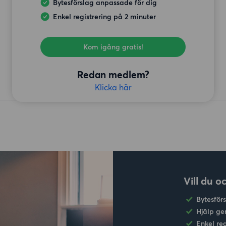
Bytesförslag anpassade för dig
Enkel registrering på 2 minuter
Kom igång gratis!
Redan medlem?
Klicka här
Vill du o
Bytesför
Hjälp ge
Enkel re