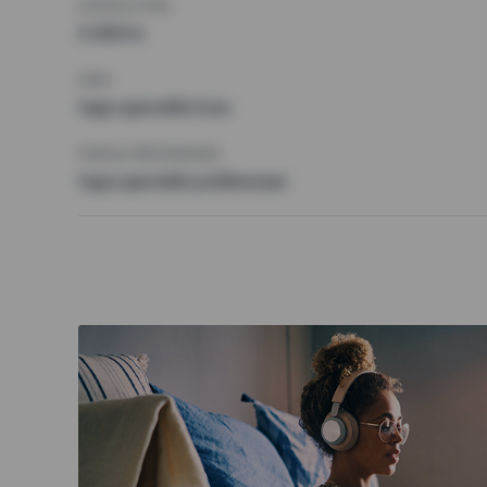
HÖGSTA HYRA
5 000 kr
KRAV
Inga speciella krav
ÖVRIGA PREFERENSER
Inga speciella preferenser