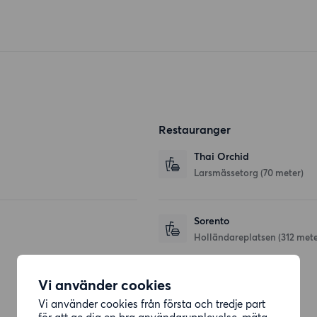
Restauranger
Thai Orchid
Larsmässetorg
(70 meter)
Sorento
Holländareplatsen
(312 mete
Vi använder cookies
Affärer
Vi använder cookies från första och tredje part
för att ge dig en bra användarupplevelse, mäta