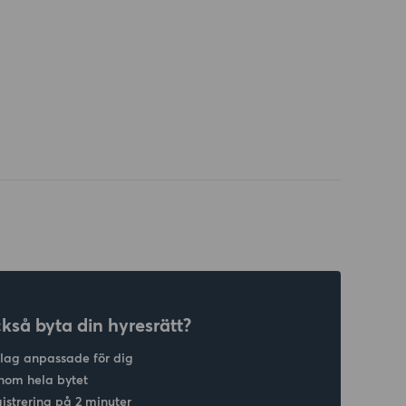
ckså byta din hyresrätt?
slag anpassade för dig
nom hela bytet
gistrering på 2 minuter