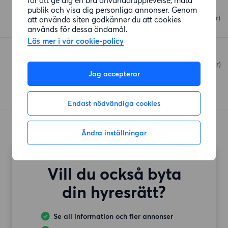
Coop Gamlestaden
publik och visa dig personliga annonser. Genom
Treriksgatan 2
(382 meter)
att använda siten godkänner du att cookies
används för dessa ändamål.
Läs mer i vår cookie-policy
OC Oscarson
Malmsjögatan
(874 meter)
Jag accepterar
Endast nödvändiga cookies
Ändra inställningar
Vill du också byta
din hyresrätt?
Se all information och fler annonser