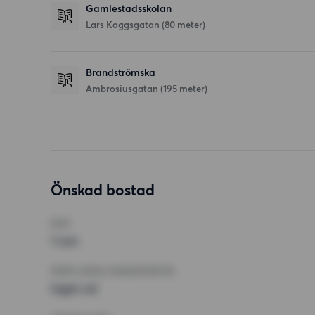
Gamlestadsskolan
Lars Kaggsgatan
(80 meter)
Brandströmska
Ambrosiusgatan
(195 meter)
Önskad bostad
RUM
1 rum
MINST ANTAL KVADRATMETER
Inget val