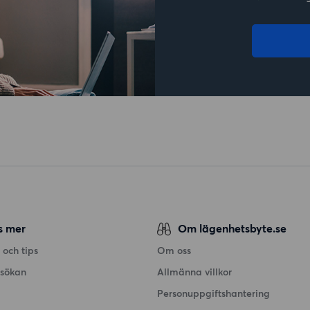
s mer
Om lägenhetsbyte.se
 och tips
Om oss
nsökan
Allmänna villkor
Personuppgiftshantering