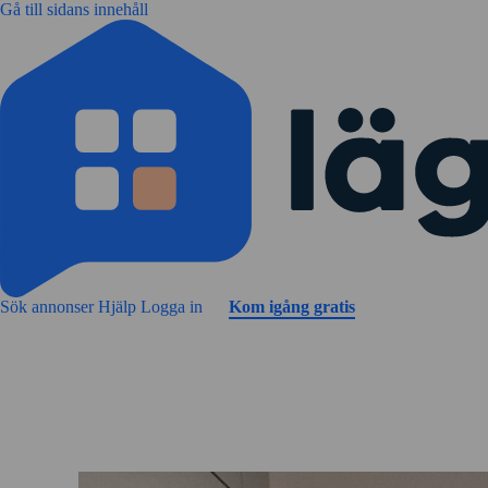
Gå till sidans innehåll
Sök annonser
Hjälp
Logga in
Kom igång gratis